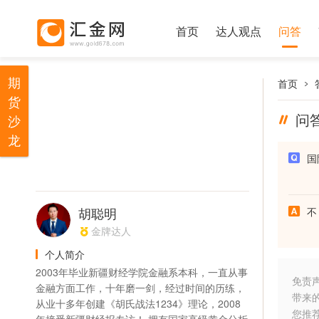
首页
达人观点
问答
期
首页
货
问
沙
龙
国
胡聪明
不
金牌达人
个人简介
2003年毕业新疆财经学院金融系本科，一直从事
免责
金融方面工作，十年磨一剑，经过时间的历练，
带来
从业十多年创建《胡氏战法1234》理论，2008
您推