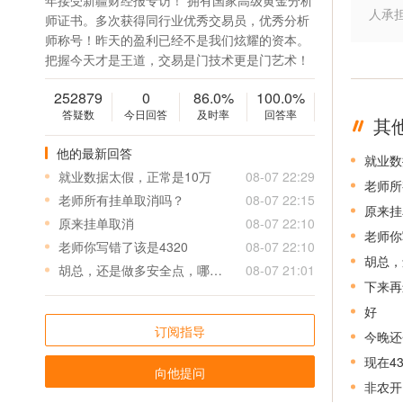
年接受新疆财经报专访！ 拥有国家高级黄金分析
人承
师证书。多次获得同行业优秀交易员，优秀分析
师称号！昨天的盈利已经不是我们炫耀的资本。
把握今天才是王道，交易是门技术更是门艺术！
252879
0
86.0%
100.0%
答疑数
今日回答
及时率
回答率
其
他的最新回答
就业数
就业数据太假，正常是10万
08-07 22:29
老师所
老师所有挂单取消吗？
08-07 22:15
原来挂
原来挂单取消
08-07 22:10
老师你
老师你写错了该是4320
08-07 22:10
胡总，
胡总，还是做多安全点，哪里还能接多？谢谢。
08-07 21:01
下来再
好
订阅指导
今晚还
现在4
向他提问
非农开