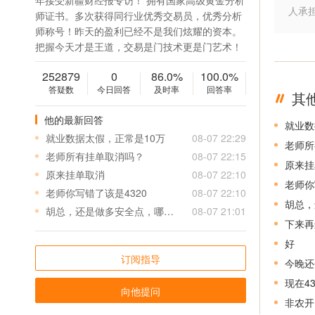
年接受新疆财经报专访！ 拥有国家高级黄金分析
人承
师证书。多次获得同行业优秀交易员，优秀分析
师称号！昨天的盈利已经不是我们炫耀的资本。
把握今天才是王道，交易是门技术更是门艺术！
252879
0
86.0%
100.0%
答疑数
今日回答
及时率
回答率
其
他的最新回答
就业数
就业数据太假，正常是10万
08-07 22:29
老师所
老师所有挂单取消吗？
08-07 22:15
原来挂
原来挂单取消
08-07 22:10
老师你
老师你写错了该是4320
08-07 22:10
胡总，
胡总，还是做多安全点，哪里还能接多？谢谢。
08-07 21:01
下来再
好
订阅指导
今晚还
现在4
向他提问
非农开