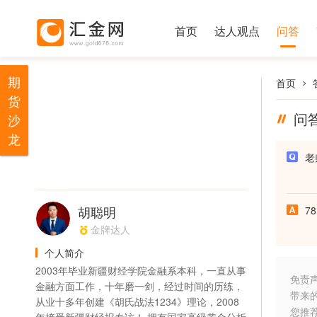
首页
达人观点
问答
期
首页
货
问
沙
龙
老
胡聪明
7
金牌达人
个人简介
2003年毕业新疆财经学院金融系本科，一直从事
免责
金融方面工作，十年磨一剑，经过时间的历练，
带来
从业十多年创建《胡氏战法1234》理论，2008
您推