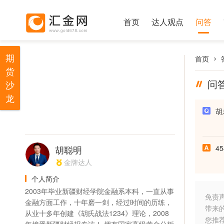
首页
达人观点
问答
期
首页
货
问
沙
龙
胡
胡聪明
4
金牌达人
个人简介
2003年毕业新疆财经学院金融系本科，一直从事
免责
金融方面工作，十年磨一剑，经过时间的历练，
带来
从业十多年创建《胡氏战法1234》理论，2008
您推