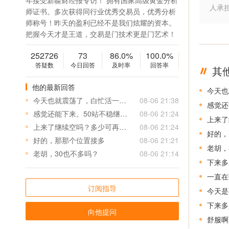
年接受新疆财经报专访！ 拥有国家高级黄金分析
人承
师证书。多次获得同行业优秀交易员，优秀分析
师称号！昨天的盈利已经不是我们炫耀的资本。
把握今天才是王道，交易是门技术更是门艺术！
252726
73
86.0%
100.0%
答疑数
今日回答
及时率
回答率
其
他的最新回答
今天也
今天也就震荡了，白忙活一天，错过几次好机会
08-06 21:38
感觉还
感觉还能下来。50站不稳继续空如何？
08-06 21:24
上来了
上来了继续空吗？多少可再空吖
08-06 21:24
好的，
好的，那那个位置接多
08-06 21:21
老胡，
老胡，30也不多吗？
08-06 21:14
下来多
一直在
订阅指导
今天是
下来多
向他提问
舒服啊