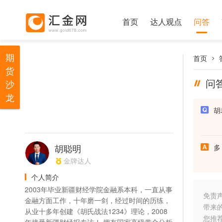
首页
达人观点
问答
期
首页
货
问
沙
龙
胡
胡聪明
多
金牌达人
个人简介
2003年毕业新疆财经学院金融系本科，一直从事
免责
金融方面工作，十年磨一剑，经过时间的历练，
带来
从业十多年创建《胡氏战法1234》理论，2008
您推