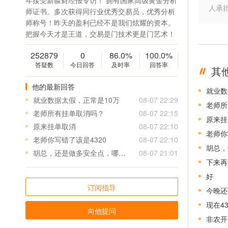
年接受新疆财经报专访！ 拥有国家高级黄金分析
人承
师证书。多次获得同行业优秀交易员，优秀分析
师称号！昨天的盈利已经不是我们炫耀的资本。
把握今天才是王道，交易是门技术更是门艺术！
252879
0
86.0%
100.0%
答疑数
今日回答
及时率
回答率
其
他的最新回答
就业数
就业数据太假，正常是10万
08-07 22:29
老师所
老师所有挂单取消吗？
08-07 22:15
原来挂
原来挂单取消
08-07 22:10
老师你
老师你写错了该是4320
08-07 22:10
胡总，
胡总，还是做多安全点，哪里还能接多？谢谢。
08-07 21:01
下来再
好
订阅指导
今晚还
现在4
向他提问
非农开