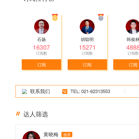
石扬
胡聪明
韩俊
16307
15271
488
订阅数
订阅数
订阅数
订阅
订阅
订阅
联系我们
TEL: 021-62313553
达人筛选
黄晓梅
推荐