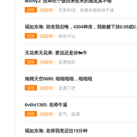
MichyJ: 挂单吃个饭回来收米的感觉真不错
胡聪明：
完美利润，你看外面秒拼手速
回答
褔如东海: 胡老我后悔，4304神准，我敢赌下挂0.05或0.
胡聪明：
哈哈可以
回答
无花果无花果: 要说还是你🐄牛
胡聪明：
逆袭就好
回答
海阔天空0690: 啦啦啦啦，啦啦啦
胡聪明：
逆袭了吧
回答
6v6ht1365: 老师牛逼
胡聪明：
客气。低调
回答
褔如东海: 老师我觉还拉15分钟