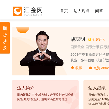
首页
达人观点
问答
期
货
胡聪明
金牌达人
沙
国际黄金
国际货币
国际
龙
2003年毕业新疆财经
从业十多年创建《胡氏战法
证书。多次获得同行业优
收藏
点赞
3592
握今天才是王道，交易是
达人简介
达人战绩
日内短线为主,中线为辅，合理控制仓位降低
擅长趋势为主，
风险,顺时哈拉少，逆境时高位带走低位
预测黄金1160
倍 其他的都是