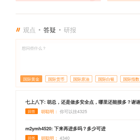
观点
答疑
研报
国际黄金
国际货币
国际原油
国际白银
国际指数
七上八下: 胡总，还是做多安全点，哪里还能接多？谢
胡聪明：
你可以挂4325
回答
m2ymh4520: 下来再进多吗？多少可进
胡聪明：
4340
回答