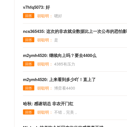
v7hfq5073: 好
胡聪明：
嗯好
回答
ncs365435: 这次的非农就业数据比上一次公布的恐怕
胡聪明：
是
回答
m2ymh4520: 继续向上吗？要去4400么
胡聪明：
4385有压力
回答
m2ymh4520: 上来看到多少吖！直上了
胡聪明：
博弈看4400
回答
哈秋: 感谢胡总 非农开门红
胡聪明：
不错，完美，
回答