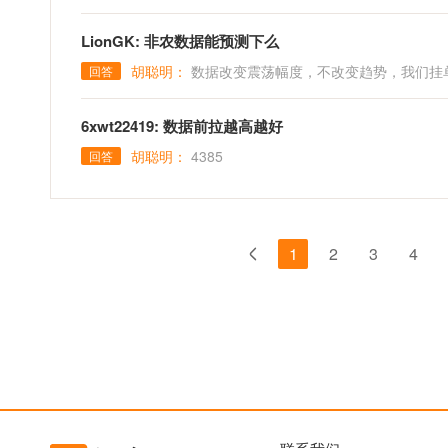
LionGK: 非农数据能预测下么
胡聪明：
数据改变震荡幅度，不改变趋势，我们挂
回答
6xwt22419: 数据前拉越高越好
胡聪明：
4385
回答
1
2
3
4