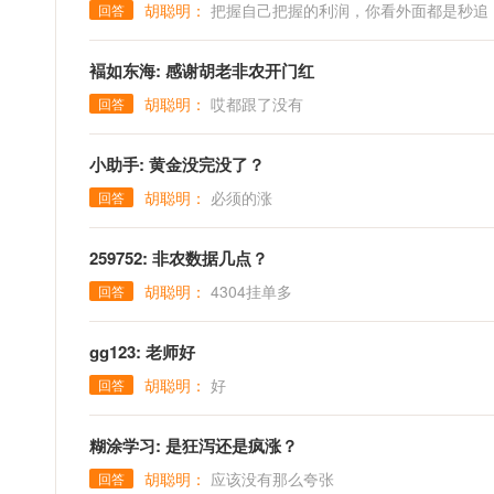
胡聪明：
把握自己把握的利润，你看外面都是秒追
回答
褔如东海: 感谢胡老非农开门红
胡聪明：
哎都跟了没有
回答
小助手: 黄金没完没了？
胡聪明：
必须的涨
回答
259752: 非农数据几点？
胡聪明：
4304挂单多
回答
gg123: 老师好
胡聪明：
好
回答
糊涂学习: 是狂泻还是疯涨？
胡聪明：
应该没有那么夸张
回答