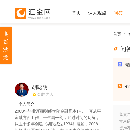
首页
达人观点
问答
期
首页
货
问
沙
龙
老
胡聪明
有
金牌达人
个人简介
2003年毕业新疆财经学院金融系本科，一直从事
免责
金融方面工作，十年磨一剑，经过时间的历练，
带来
从业十多年创建《胡氏战法1234》理论，2008
您推