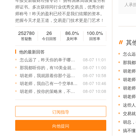
年接受新疆财经报专访！ 拥有国家高级黄金分析
人承
师证书。多次获得同行业优秀交易员，优秀分析
师称号！昨天的盈利已经不是我们炫耀的资本。
把握今天才是王道，交易是门技术更是门艺术！
252780
26
86.0%
100.0%
答疑数
今日回答
及时率
回答率
其
他的最新回答
怎么远
怎么远了，昨天你的单子哪个目标没到，都到了！
08-07 11:01
那我都
那我都听你的，有10美金就出一半，剩下博弈
08-07 11:00
胡老师
胡老师，我就跟着你那个远的目标走，到他附近再出，这样也不用频繁交易，利润也大！除非你说空/多全部出，再赶紧跑
08-07 10:58
胡老师
胡老师，我自己有一个空单893.2在上期2610，扛单了，该怎么办？方便的话指导一下
08-07 10:46
胡老师
胡老师，按你的策略来，不要被个别人影响
08-07 10:08
胡老师
这些人
订阅指导
交易就
胡总，
向他提问
搞不懂