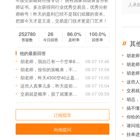
年接受新疆财经报专访！ 拥有国家高级黄金分析
人承
师证书。多次获得同行业优秀交易员，优秀分析
师称号！昨天的盈利已经不是我们炫耀的资本。
把握今天才是王道，交易是门技术更是门艺术！
252780
26
86.0%
100.0%
答疑数
今日回答
及时率
回答率
其
他的最新回答
胡老师
胡老师，我自己有一个空单893.2在上期2610，扛单了，该怎么办？方便的话指导一下
08-07 10:46
胡老师
胡老师，按你的策略来，不要被个别人影响
08-07 10:08
胡老师
胡老师，昨天4300空40止盈，今天的挂单58空，给他等个25出来止盈☺️
08-07 10:00
这些人
这些人真事儿多，昨天提前给点位不要太轻松了
08-07 10:04
交易就
交易就是概率，损了就重来不损就耐心等利润
08-07 09:59
胡总，
搞不懂
订阅指导
你给的
请问现
向他提问
挂单进