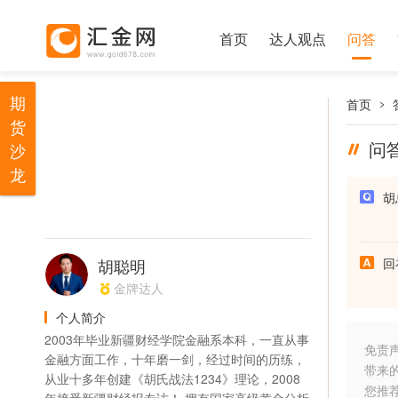
首页
达人观点
问答
期
首页
货
问
沙
龙
胡
胡聪明
回
金牌达人
个人简介
2003年毕业新疆财经学院金融系本科，一直从事
免责
金融方面工作，十年磨一剑，经过时间的历练，
带来
从业十多年创建《胡氏战法1234》理论，2008
您推