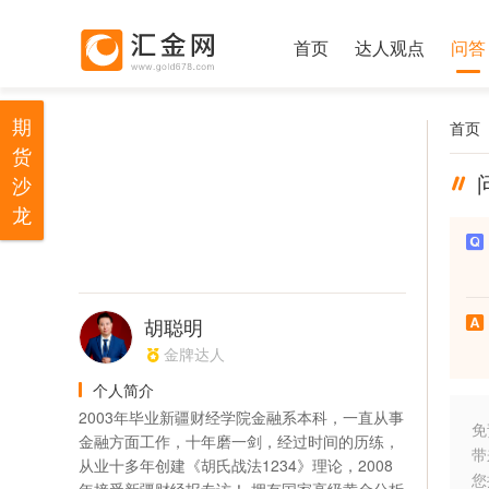
首页
达人观点
问答
期
首页
货
沙
龙
胡聪明
金牌达人
个人简介
2003年毕业新疆财经学院金融系本科，一直从事
免
金融方面工作，十年磨一剑，经过时间的历练，
带
从业十多年创建《胡氏战法1234》理论，2008
您