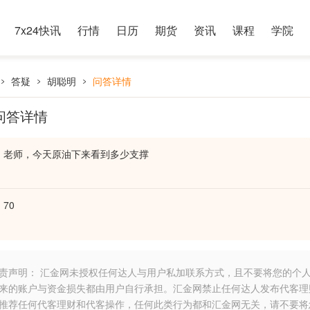
7x24快讯
行情
日历
期货
资讯
课程
学院
答疑
胡聪明
问答详情
问答详情
老师，今天原油下来看到多少支撑
70
责声明： 汇金网未授权任何达人与用户私加联系方式，且不要将您的个
来的账户与资金损失都由用户自行承担。汇金网禁止任何达人发布代客理
推荐任何代客理财和代客操作，任何此类行为都和汇金网无关，请不要将