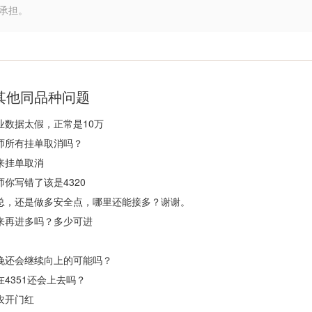
承担。
其他同品种问题
业数据太假，正常是10万
师所有挂单取消吗？
来挂单取消
师你写错了该是4320
总，还是做多安全点，哪里还能接多？谢谢。
来再进多吗？多少可进
晚还会继续向上的可能吗？
在4351还会上去吗？
农开门红