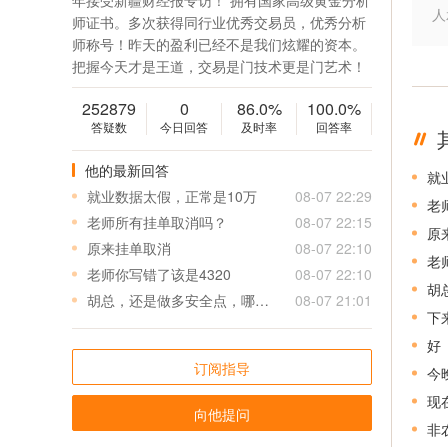
年接受新疆财经报专访！ 拥有国家高级黄金分析
人
师证书。多次获得同行业优秀交易员，优秀分析
师称号！昨天的盈利已经不是我们炫耀的资本。
把握今天才是王道，交易是门技术更是门艺术！
252879
0
86.0%
100.0%
答疑数
今日回答
及时率
回答率
他的最新回答
就
就业数据太假，正常是10万
08-07 22:29
老
老师所有挂单取消吗？
08-07 22:15
原
原来挂单取消
08-07 22:10
老
老师你写错了该是4320
08-07 22:10
胡
胡总，还是做多安全点，哪里还能接多？谢谢。
08-07 21:01
下
好
订阅指导
今
现
向他提问
非