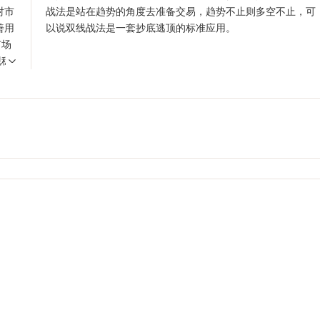
对市
战法是站在趋势的角度去准备交易，趋势不止则多空不止，可
善用
以说双线战法是一套抄底逃顶的标准应用。
市场
现稳
，才