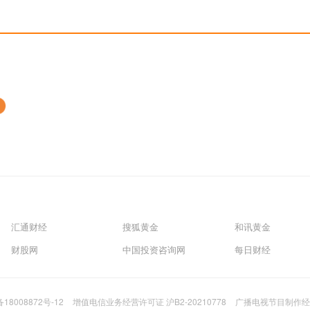
汇通财经
搜狐黄金
和讯黄金
财股网
中国投资咨询网
每日财经
备18008872号-12
增值电信业务经营许可证 沪B2-20210778
广播电视节目制作经营