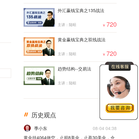
外汇赢钱宝典之135战法
720
主讲：陆晅
￥
黄金赢钱宝典之双线战法
720
主讲：陆晅
￥
趋势结构--交易法
2000
主讲：陆晅
￥
历史观点
更多
季小东
08-04 04:38
黄金挂4064做空，止损8美金，止盈30美金，仓