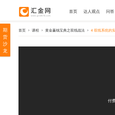
首页
达人观点
问答
期
首页
课程
黄金赢钱宝典之双线战法
4 双线系统的
货
沙
龙
付