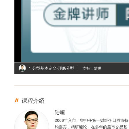
l
i
1 分型基本定义-顶底分型
支持：陆晅
课程介绍
陆晅
2006年入市，曾担任第一财经今日股市特
约嘉宾，精研缠论，在多年的股市交易基