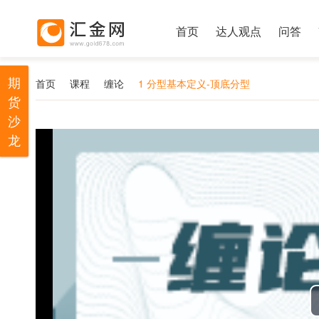
首页
达人观点
问答
期
首页
课程
缠论
1 分型基本定义-顶底分型
货
沙
龙