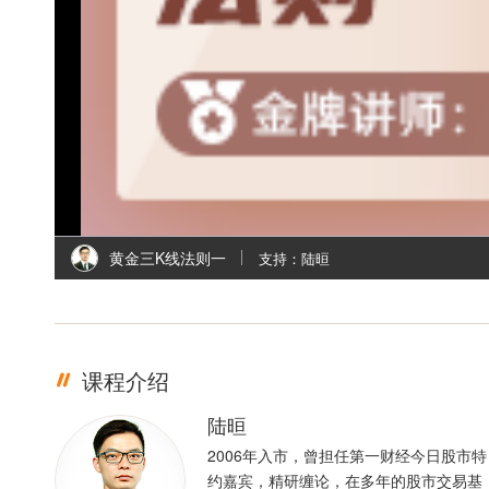
l
i
黄金三K线法则一
支持：陆晅
课程介绍
陆晅
2006年入市，曾担任第一财经今日股市特
约嘉宾，精研缠论，在多年的股市交易基