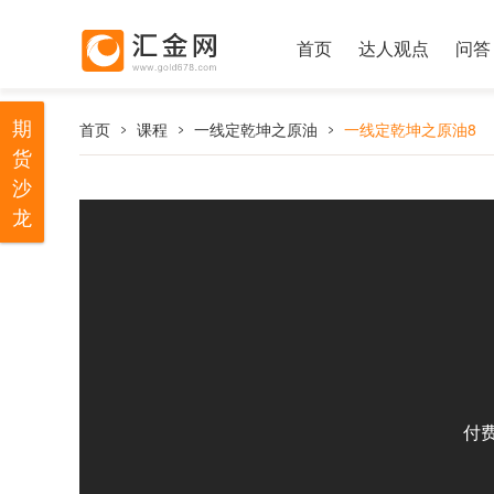
首页
达人观点
问答
期
首页
课程
一线定乾坤之原油
一线定乾坤之原油8
货
沙
龙
付