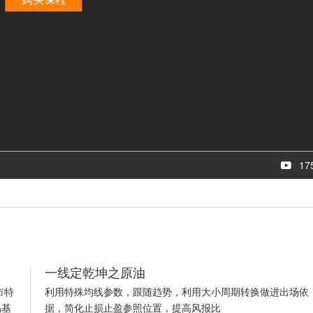
17
一线定乾坤之原油
市特
利用特殊均线参数，跟随趋势，利用大小周期转换做进出场依
易基
据，简化止损止盈参照位置，提高风报比