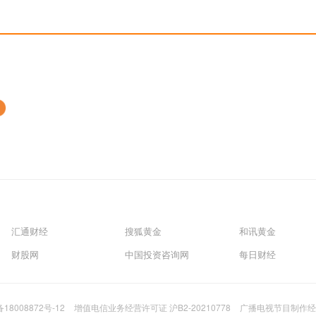
汇通财经
搜狐黄金
和讯黄金
财股网
中国投资咨询网
每日财经
备18008872号-12
增值电信业务经营许可证 沪B2-20210778
广播电视节目制作经营