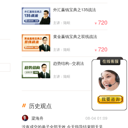
外汇赢钱宝典之135战法
720
主讲：陆晅
￥
黄金赢钱宝典之双线战法
720
主讲：陆晅
￥
趋势结构--交易法
2000
主讲：陆晅
￥
历史观点
更多
梁海舟
08-04 01:09
没有成交的单子全部无效 今天指导结束明天见