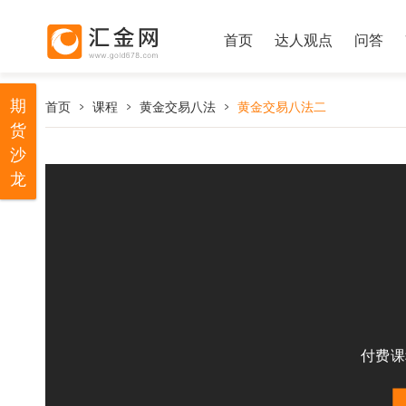
首页
达人观点
问答
期
首页
课程
黄金交易八法
黄金交易八法二
货
沙
龙
付费课