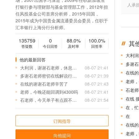
场，2007出国学习深造，2009年任职新加坡渣
人承
打银行参与理财部与基金管理部工作，2012年担
任风投基金公司首席分析师，2015年回国，
2015年成为中国贵金属流通委员会委员，任职于
汇丰银行上海分行分析师。
135759
0
88.0%
100.0%
其
答疑数
今日回答
及时率
回答率
大利润
他的最新回答
多谢石
大利润，谢谢石老师，休息去，星期一再见！
08-07 21:41
在线的
多谢石老师密切在线解说行情，我没有高位多，全是4050左右的多，短线都按你的开丶平仓了
08-07 21:39
老师，
在线的谢谢石老师辛苦了
08-07 21:43
石老师
老师，今晚还能回调到4300吗
08-07 21:41
在线 
石老师，今天单子有点跟不上，策略发出来后，行情太快，总是有2-3个点的点差
08-07 21:54
在，忙
在
订阅指导
在线的
老师，
向他提问