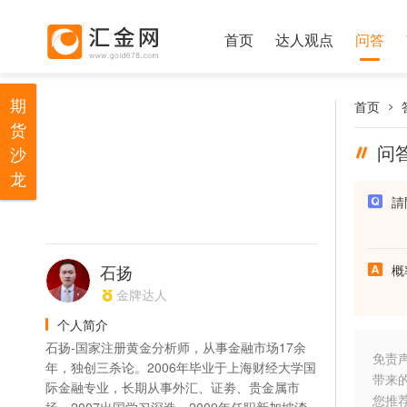
首页
达人观点
问答
期
首页
货
问
沙
龙
請
石扬
概
金牌达人
个人简介
石扬-国家注册黄金分析师，从事金融市场17余
免责
年，独创三杀论。2006年毕业于上海财经大学国
带来
际金融专业，长期从事外汇、证劵、贵金属市
您推