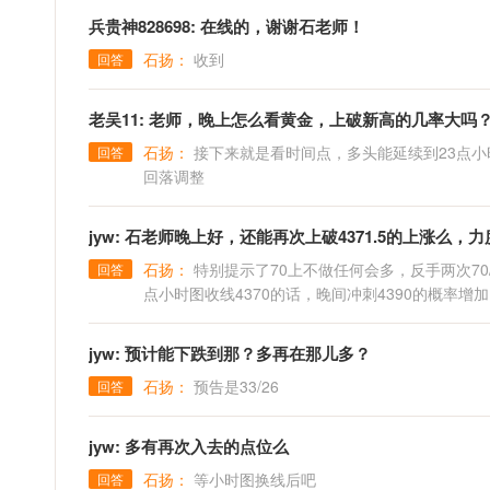
兵贵神828698: 在线的，谢谢石老师！
石扬：
收到
回答
老吴11: 老师，晚上怎么看黄金，上破新高的几率大吗
石扬：
接下来就是看时间点，多头能延续到23点小时
回答
回落调整
jyw: 石老师晚上好，还能再次上破4371.5的上涨么，
石扬：
特别提示了70上不做任何会多，反手两次70
回答
点小时图收线4370的话，晚间冲刺4390的概率
jyw: 预计能下跌到那？多再在那儿多？
石扬：
预告是33/26
回答
jyw: 多有再次入去的点位么
石扬：
等小时图换线后吧
回答