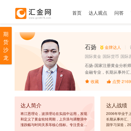
首页
达人观点
问答
期
货
石扬
金牌达人
沙
国际黄金
国际货币
国际
龙
石扬-国家注册黄金分析师
金融专业，长期从事外汇、
参与理财部与基金管理部工
收藏
点赞
2169
中国贵金属流通委员会委
达人简介
达人战绩
将江恩理论，波浪理论在实战中运用，发现
2006年毕业
和定义了黄金轮转周期，上升浪与调整浪中
长期从事外汇、
涨跌幅与时间关系等核心指标。专注贵金属
国学习深造，2
投资，擅长每日超短线交易布局。
与理财部与基金