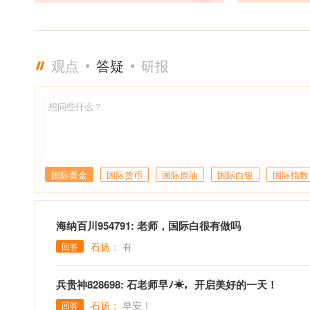
投基金公司首席
2015年成为
职于汇丰银行上
观点
答疑
研报
国际黄金
国际货币
国际原油
国际白银
国际指数
海纳百川954791: 老师，国际白很有做吗
石扬：
有
回答
兵贵神828698: 石老师早ﾉ☀，开启美好的一天！
石扬：
早安！
回答