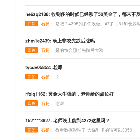
he6zq2188: 收到多的时候已经涨了50美金了，都来不
石扬：
是吧？4305的多你没做。47多，51加仓多
回答
zhm1e2439: 晚上非农先跌后涨吗
石扬：
是的符合预期先跌后大涨
回答
tycdv05852: 老师
石扬：
？
回答
rfxlq1162: 黄金大牛强的，老师给的点位好
石扬：
谢谢
回答
152****3827: 老师晚上能到4272这里吗？
石扬：
得看数据影响了 大幅利多的话可以3350
回答