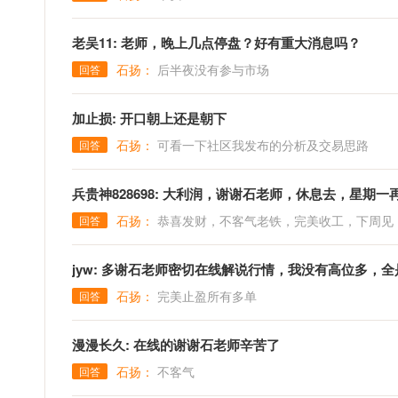
老吴11: 老师，晚上几点停盘？好有重大消息吗？
石扬：
后半夜没有参与市场
回答
加止损: 开口朝上还是朝下
石扬：
可看一下社区我发布的分析及交易思路
回答
兵贵神828698: 大利润，谢谢石老师，休息去，星期一
石扬：
恭喜发财，不客气老铁，完美收工，下周见
回答
jyw: 多谢石老师密切在线解说行情，我没有高位多，全
石扬：
完美止盈所有多单
回答
漫漫长久: 在线的谢谢石老师辛苦了
石扬：
不客气
回答