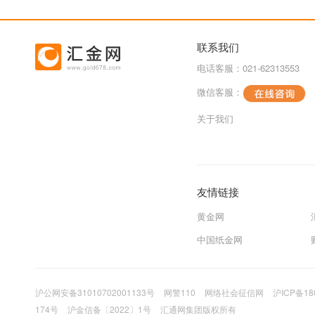
联系我们
电话客服：021-62313553
微信客服：
关于我们
友情链接
黄金网
中国纸金网
沪公网安备31010702001133号
网警110
网络社会征信网
沪ICP备18
174号
沪金信备〔2022〕1号
汇通网集团版权所有