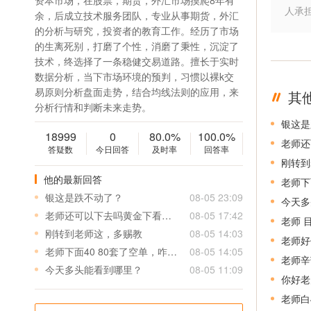
资本市场，在股票，期货，外汇市场摸爬8年有
人承
余，后成立技术服务团队，专业从事期货，外汇
的分析与研究，投资者的教育工作。经历了市场
的生离死别，打磨了个性，消磨了秉性，沉淀了
技术，终选择了一条稳健交易道路。擅长于实时
数据分析，当下市场环境的预判，习惯以裸k交
易原则分析盘面走势，结合均线法则的应用，来
其
分析行情和判断未来走势。
银这是
18999
0
80.0%
100.0%
老师还
答疑数
今日回答
及时率
回答率
刚转到
他的最新回答
老师下
银这是跌不动了？
08-05 23:09
今天多
老师还可以下去吗黄金下看多少
08-05 17:42
老师 
刚转到老师这，多赐教
08-05 14:03
老师好
老师下面40 80套了空单，咋办呢
08-05 14:05
老师辛
今天多头能看到哪里？
08-05 11:09
你好老
老师白