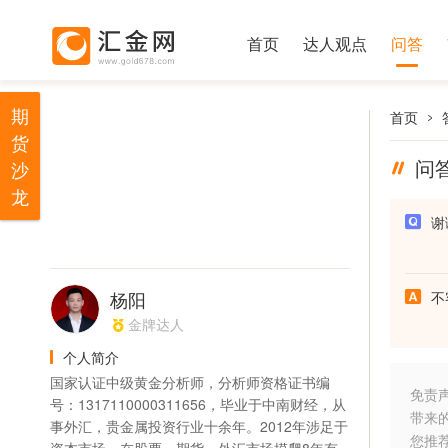
首页
达人观点
问答
期
首页
货
问
沙
龙
谢
杨阳
不
金牌达人
个人简介
国家认证中级黄金分析师，分析师资格证书编
免责
号：1317110000311656，毕业于中南财经，从
带来
事外汇，贵金属投资行业十余年。2012年涉足于
您推