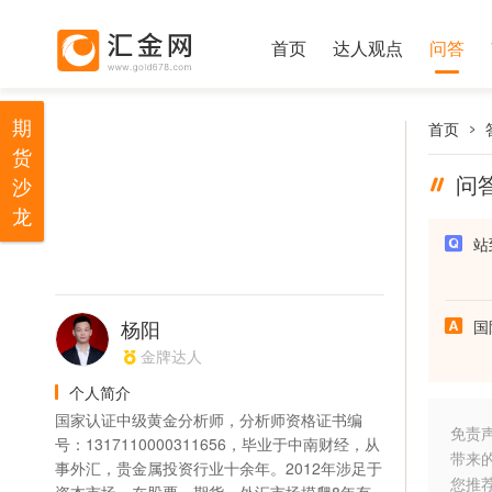
首页
达人观点
问答
期
首页
货
问
沙
龙
站
杨阳
国
金牌达人
个人简介
国家认证中级黄金分析师，分析师资格证书编
免责
号：1317110000311656，毕业于中南财经，从
带来
事外汇，贵金属投资行业十余年。2012年涉足于
您推