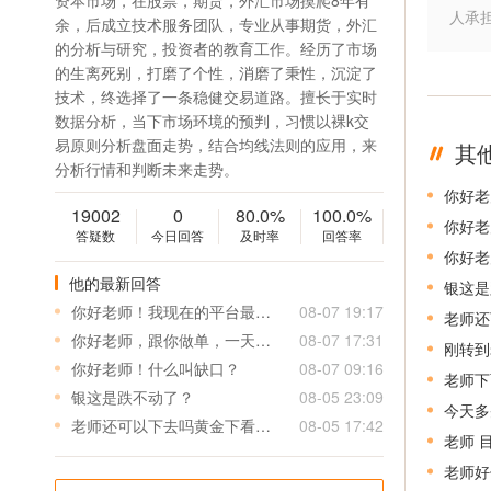
资本市场，在股票，期货，外汇市场摸爬8年有
人承
余，后成立技术服务团队，专业从事期货，外汇
的分析与研究，投资者的教育工作。经历了市场
的生离死别，打磨了个性，消磨了秉性，沉淀了
技术，终选择了一条稳健交易道路。擅长于实时
数据分析，当下市场环境的预判，习惯以裸k交
易原则分析盘面走势，结合均线法则的应用，来
其
分析行情和判断未来走势。
19002
0
80.0%
100.0%
你好老
答疑数
今日回答
及时率
回答率
你好老
他的最新回答
银这是
你好老师！我现在的平台最少下0.1，我的本金只有500刀止损大约5个点，本金和止损都小平台下得有点大我该怎跟你操作？谢谢你
08-07 19:17
老师还
你好老师，跟你做单，一天有多少单，谢谢！
08-07 17:31
刚转到
你好老师！什么叫缺口？
08-07 09:16
老师下
银这是跌不动了？
08-05 23:09
今天多
老师还可以下去吗黄金下看多少
08-05 17:42
老师 
老师好