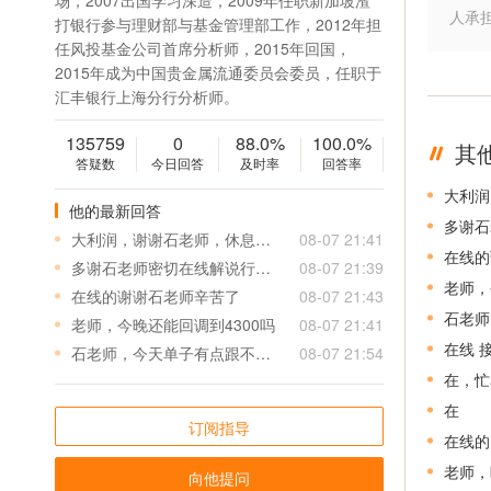
场，2007出国学习深造，2009年任职新加坡渣
人承
打银行参与理财部与基金管理部工作，2012年担
任风投基金公司首席分析师，2015年回国，
2015年成为中国贵金属流通委员会委员，任职于
汇丰银行上海分行分析师。
135759
0
88.0%
100.0%
其
答疑数
今日回答
及时率
回答率
大利润
他的最新回答
多谢石
大利润，谢谢石老师，休息去，星期一再见！
08-07 21:41
在线的
多谢石老师密切在线解说行情，我没有高位多，全是4050左右的多，短线都按你的开丶平仓了
08-07 21:39
老师，
在线的谢谢石老师辛苦了
08-07 21:43
石老师
老师，今晚还能回调到4300吗
08-07 21:41
在线 
石老师，今天单子有点跟不上，策略发出来后，行情太快，总是有2-3个点的点差
08-07 21:54
在，忙
在
订阅指导
在线的
老师，
向他提问