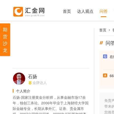
首页
达人观点
问答
期
首页
货
问
沙
龙
在
石扬
66
金牌达人
个人简介
石扬-国家注册黄金分析师，从事金融市场17余
免责
年，独创三杀论。2006年毕业于上海财经大学国
带来
际金融专业，长期从事外汇、证劵、贵金属市
您推