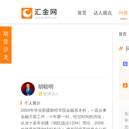
首页
达人观点
问答
期
首页
货
沙
龙
胡聪明
金牌达人
个人简介
2003年毕业新疆财经学院金融系本科，一直从事
免
金融方面工作，十年磨一剑，经过时间的历练，
带
从业十多年创建《胡氏战法1234》理论，2008
您