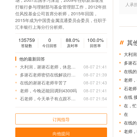
场，2007出国学习深造，2009年任职新加坡渣
人承
打银行参与理财部与基金管理部工作，2012年担
任风投基金公司首席分析师，2015年回国，
2015年成为中国贵金属流通委员会委员，任职于
汇丰银行上海分行分析师。
135759
0
88.0%
100.0%
其
答疑数
今日回答
及时率
回答率
大利润
他的最新回答
多谢石
大利润，谢谢石老师，休息去，星期一再见！
08-07 21:41
在线的
多谢石老师密切在线解说行情，我没有高位多，全是4050左右的多，短线都按你的开丶平仓了
08-07 21:39
老师，
在线的谢谢石老师辛苦了
08-07 21:43
石老师
老师，今晚还能回调到4300吗
08-07 21:41
在线 
石老师，今天单子有点跟不上，策略发出来后，行情太快，总是有2-3个点的点差
08-07 21:54
在，忙
在
订阅指导
在线的
老师，
向他提问