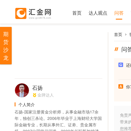
首页
达人观点
问答
期
首页
货
问
沙
龙
还
石扬
你
金牌达人
个人简介
石扬-国家注册黄金分析师，从事金融市场17余
免责
年，独创三杀论。2006年毕业于上海财经大学国
带来
际金融专业，长期从事外汇、证劵、贵金属市
您推