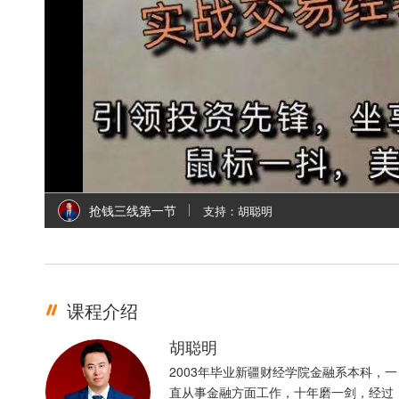
l
i
抢钱三线第一节
支持：胡聪明
课程介绍
胡聪明
2003年毕业新疆财经学院金融系本科，一
直从事金融方面工作，十年磨一剑，经过