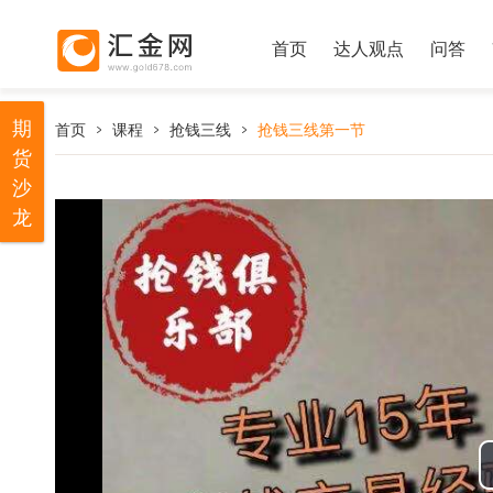
首页
达人观点
问答
期
首页
课程
抢钱三线
抢钱三线第一节
货
沙
龙