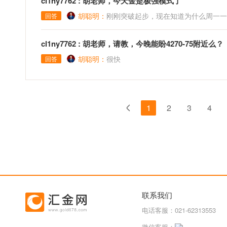
cl1ny7762 : 胡老师，今天金是极强模式了
胡聪明：
刚刚突破起步，现在知道为什么周一一
回答
cl1ny7762 : 胡老师，请教，今晚能盼4270-75附近么？
胡聪明：
很快
回答
1
2
3
4
联系我们
电话客服：021-62313553
微信客服：