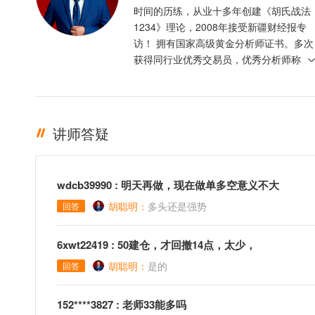
时间的历练，从业十多年创建《胡氏战法
1234》理论，2008年接受新疆财经报专
访！ 拥有国家高级黄金分析师证书。多次
获得同行业优秀交易员，优秀分析师称
号！昨天的盈利已经不是我们炫耀的资
本。把握今天才是王道，交易是门技术更
是门艺术！
讲师答疑
wdcb39990 : 明天再做，现在做单多空意义不大
胡聪明：
多头还是强势
回答
6xwt22419 : 50建仓，才回撤14点，太少，
胡聪明：
是的
回答
152****3827 : 老师33能多吗