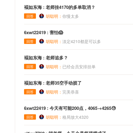
褔如东海 : 老师挂4170的多单取消？
胡聪明：
你慢太多
回答
6xwt22419 : 害怕😱
胡聪明：
淡定4210都是可以多
回答
褔如东海 : 老师追多？
胡聪明：
已经会员安排挂单
回答
褔如东海 : 老师35空手动损了
胡聪明：
完美恭喜
回答
6xwt22419 : 今天有可能200点，4065→4265😓
胡聪明：
格局放大4320
回答