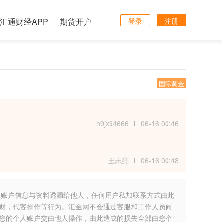
汇通财经APP
期货开户
登录
注册
国际黄金
h9jx94666
06-16 00:46
王志亮
06-16 00:48
人账户信息与资料透漏给他人，任何用户私加联系方式由此
财，代客操作等行为。汇金网不会通过客服和工作人员向
您的个人账户交由他人操作，由此造成的损失全部由您个