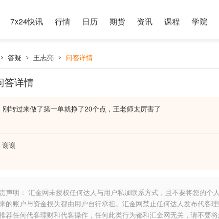
7x24快讯
行情
日历
期货
资讯
课程
学院
答疑
王志亮
问答详情
问答详情
刚转过来做了第一单就挣了20个点，王老师太厉害了
谢谢
责声明： 汇金网未授权任何达人与用户私加联系方式，且不要将您的个
来的账户与资金损失都由用户自行承担。汇金网禁止任何达人发布代客理
推荐任何代客理财和代客操作，任何此类行为都和汇金网无关，请不要将