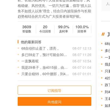
析。长期为机构与个人投资者提供策略指导，风
人
格稳健、风控优先、一切只为打赢，倡导“授人以
鱼不如授人以渔”理念，结合日内波段操作与长期
趋势相结合的方式为广大投资者保驾护航。
3609
20
99.0%
100.0%
答疑数
今日回答
及时率
回答率
他的最新回答
6
68自动扫止盈了，漂亮，
08-07 12:13
多
多已59走了，预计可能会30→60还会拉扯，下来进也行，也是近30盈利了，短线可以了
08-07 11:26
一
一直飘着呢
08-07 10:54
我
我是29单子，放4015损，由他跑
08-07 01:04
只
只要企稳55，60中腰部，到4300只是时间问题
08-07 01:01
4
跌
订阅指导
到
王
向他提问
如