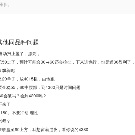
承担。
其他同品种问题
8自动扫止盈了，漂亮，
已59走了，预计可能会30→60还会拉扯，下来进也行，也是近30盈利了
直飘着呢
是29单子，放4015损，由他跑
要企稳55，60中腰部，到4300只是时间问题
230会破吗？会到4200吗？
下来了
4180。不要冲动 理性
老师？
果收盘至60上方，我想留着过夜，看你说的4380