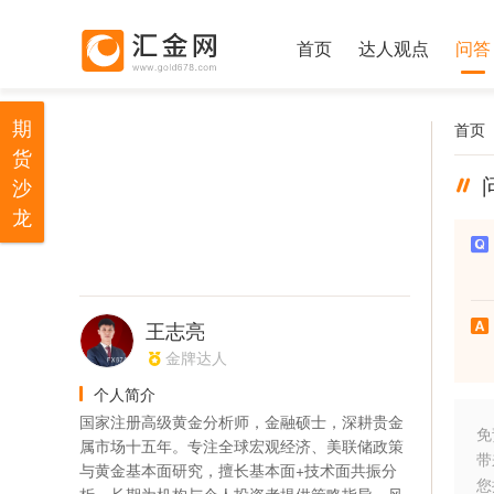
首页
达人观点
问答
期
首页
货
沙
龙
王志亮
金牌达人
个人简介
国家注册高级黄金分析师，金融硕士，深耕贵金
免
属市场十五年。专注全球宏观经济、美联储政策
带
与黄金基本面研究，擅长基本面+技术面共振分
您