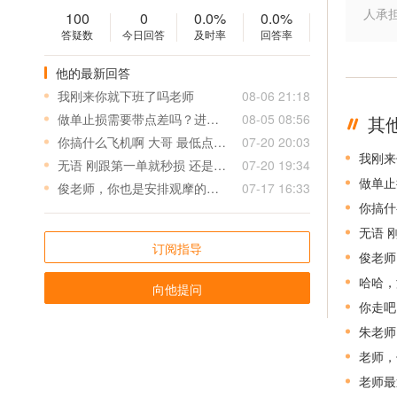
人承
100
0
0.0%
0.0%
答疑数
今日回答
及时率
回答率
他的最新回答
我刚来你就下班了吗老师
08-06 21:18
做单止损需要带点差吗？进场误差多少可以进？
08-05 08:56
其
你搞什么飞机啊 大哥 最低点做空 最高点做多 害死我了 这损是小损？足足三十美金啊 大哥
07-20 20:03
我刚来
无语 刚跟第一单就秒损 还是最低到最高损 才刚刚入场 😮‍💨
07-20 19:34
做单止
俊老师，你也是安排观摩的吗？有天大亏实盘盈亏如何
07-17 16:33
你搞什
无语 
订阅指导
俊老师
哈哈，
向他提问
你走吧
朱老师
老师，
老师最