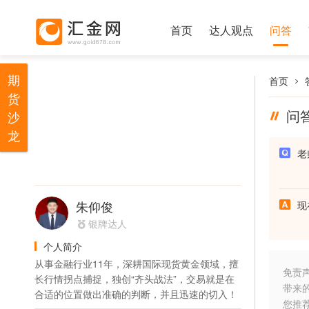
首页
达人观点
问答
期
首页
货
问
沙
龙
老
朱仰俊
现
银牌达人
个人简介
从事金融行业11年，深耕国际现货黄金领域，擅
免责
长行情拐点捕捉，独创“齐头战法”，交易就是在
带来
合适的位置做出准确的判断，并且迅速的切入！
您推