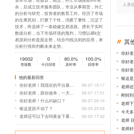
资本市场，在股票，期货，外汇市场摸爬8年有
人承
余，后成立技术服务团队，专业从事期货，外汇
的分析与研究，投资者的教育工作。经历了市场
的生离死别，打磨了个性，消磨了秉性，沉淀了
技术，终选择了一条稳健交易道路。擅长于实时
数据分析，当下市场环境的预判，习惯以裸k交
易原则分析盘面走势，结合均线法则的应用，来
其
分析行情和判断未来走势。
19002
0
80.0%
100.0%
你好老
答疑数
今日回答
及时率
回答率
你好老
他的最新回答
银这是
你好老师！我现在的平台最少下0.1，我的本金只有500刀止损大约5个点，本金和止损都小平台下得有点大我该怎跟你操作？谢谢你
08-07 19:17
老师还
你好老师，跟你做单，一天有多少单，谢谢！
08-07 17:31
刚转到
你好老师！什么叫缺口？
08-07 09:16
老师下
银这是跌不动了？
08-05 23:09
今天多
老师还可以下去吗黄金下看多少
08-05 17:42
老师 
老师好