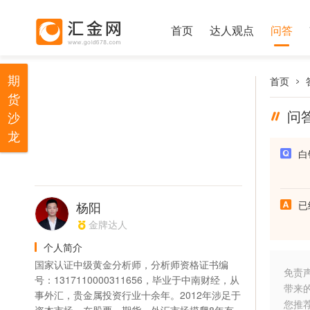
首页
达人观点
问答
期
首页
货
问
沙
龙
白
杨阳
已
金牌达人
个人简介
国家认证中级黄金分析师，分析师资格证书编
免责
号：1317110000311656，毕业于中南财经，从
带来
事外汇，贵金属投资行业十余年。2012年涉足于
您推