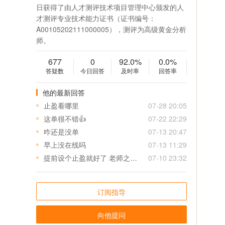
日获得了由人才测评技术项目管理中心颁发的人
才测评专业技术能力证书（证书编号：
A00105202111000005），测评为高级黄金分析
师。
677
0
92.0%
0.0%
答疑数
今日回答
及时率
回答率
他的最新回答
止盈看哪里
07-28 20:05
这单很不错👍
07-22 22:29
咋还是没单
07-13 20:47
早上没在线吗
07-13 11:29
提前设个止盈就好了 老师之后给单可以先给个止盈 特别是美盘 真是来不及
07-10 23:32
订阅指导
向他提问