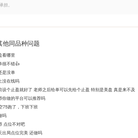
承担。
其他同品种问题
盈看哪里
单很不错👍
还是没单
上没在线吗
前设个止盈就好了 老师之后给单可以先给个止盈 特别是美盘 真是来不及
师你做的平台可以推荐吗
6空75跑了，下班下班
做吗
师 点位不对吧
天出局点位完美 还做吗