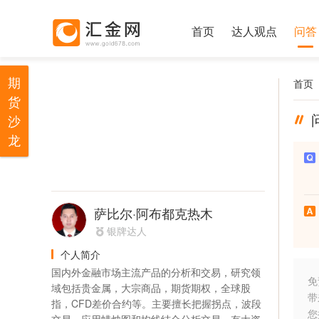
首页
达人观点
问答
期
首页
货
沙
龙
萨比尔·阿布都克热木
银牌达人
个人简介
国内外金融市场主流产品的分析和交易，研究领
免
域包括贵金属，大宗商品，期货期权，全球股
带
指，CFD差价合约等。主要擅长把握拐点，波段
您