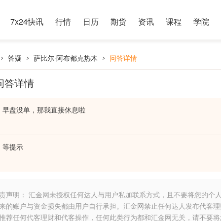
7x24快讯
行情
日历
期货
资讯
课程
学院
答疑
萨比尔·阿布都克热木
问答详情
问答详情
早盘没单，那我直接休息啦
等提示
责声明： 汇金网未授权任何达人与用户私加联系方式，且不要将您的个
来的账户与资金损失都由用户自行承担。汇金网禁止任何达人发布代客理
推荐任何代客理财和代客操作，任何此类行为都和汇金网无关，请不要将