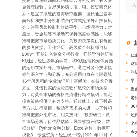
交易，应用蜡烛图和均线结合分析交易，有大资
人
金管理经验，交易风格稳，准，狠。投资研究体
系：建立了系统的投资研究框架，擅长通过基本
面分析和技术分析相结合的方式挖掘外汇投资机
会，注重风险控制和收益平衡。市场洞察力：对
股票，贵金属等市场动态保持高度敏感性，能够
准确把握市场趋势变化，为投资决策提供有价值
的参考依据。工作经历：高级黄金分析师自从
2009年开始进入黄金分析行业，开始学习并研究
止
K线图，经过多年的学习，将K线图理论知识灵活
这
的运用在实际外汇市场当中。通过对各种技术指
咋
标的深入学习和分析，充分运用自身在金融领域
早
16年所累积的专业知识和丰富经验，在技术分析
方面，凭借扎实的理论基础和敏锐的市场洞察
提
力，对黄金市场的价格走势进行精准预测，制定
老
投资策略提供了有力支持。通过线上，线下授课
0
等方式进行培训，帮助有需求的人进一步了解和
准确把握外汇市场。相关技能1、投资研究：黄
还
金市场分析，衍生品估值，风险收益评估2、数
老
据分析：Python金融分析，Excel建模，数据可
今
视化3、专业资质：经过统一培训2021年11月19