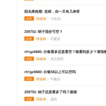
阳光果粒橙: 老师，你一天有几单呀
韩俊林：
10左右
回答
259752: 呐子现价可空？
韩俊林：
不建议
回答
rh1gz6660: 白银看多还是看空？能看到多少？请指
韩俊林：
关注指导
回答
rh1gz6660: 白银58以上可以空吗
韩俊林：
不建议
回答
259752: 纳子还是看多了吗？谢谢
韩俊林：
是的
回答