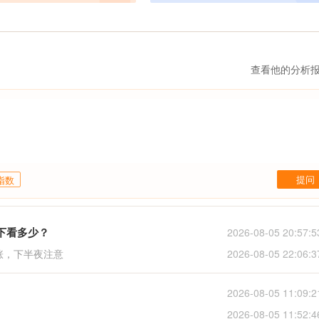
28低位，主要因为受到疫情影响，
盘在即； 2020年年初，预测原
位数再强势反转回补前期43缺
19年年底，黄金市场行情预测先抑
疫情对市场的冲击预估，美股多
查看他的分析
完美提前预判； 2020年年初，
测1450强支撑，短线有望在下半
0、2000关口； 2020年8月，黄
75提前预测超买，即将迎来单边快
，为后市提前做准备；
提问
指数
下看多少？
2026-08-05 20:57:5
涨，下半夜注意
2026-08-05 22:06:3
2026-08-05 11:09:2
2026-08-05 11:52:4