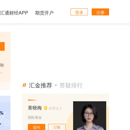
汇通财经APP
期货开户
登录
注册
经验
道
汇金推荐
答疑排行
黄晓梅
金牌达人
 %
国际黄金
%
提问
订阅