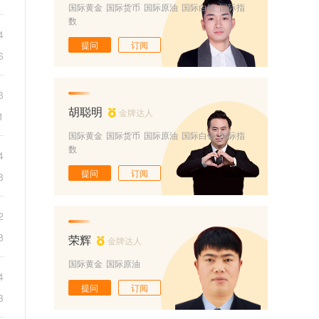
国际黄金
国际货币
国际原油
国际白银
国际指
数
4
提问
订阅
6
3
胡聪明
金牌达人
1
国际黄金
国际货币
国际原油
国际白银
国际指
数
4
提问
订阅
8
2
8
荣辉
金牌达人
国际黄金
国际原油
4
提问
订阅
3