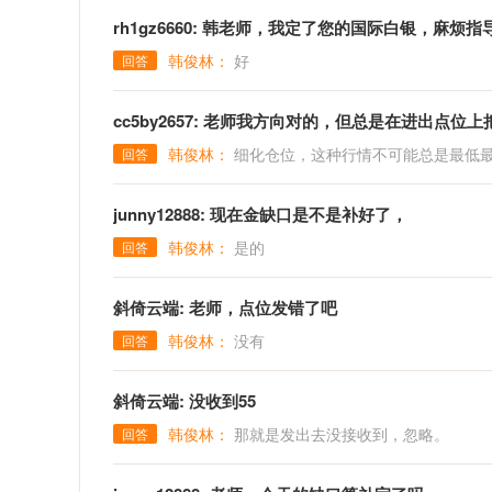
rh1gz6660: 韩老师，我定了您的国际白银，麻
韩俊林：
好
回答
cc5by2657: 老师我方向对的，但总是在进出点
韩俊林：
细化仓位，这种行情不可能总是最低
回答
junny12888: 现在金缺口是不是补好了，
韩俊林：
是的
回答
斜倚云端: 老师，点位发错了吧
韩俊林：
没有
回答
斜倚云端: 没收到55
韩俊林：
那就是发出去没接收到，忽略。
回答