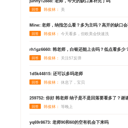
junny12888: 老师，今天的缺口算补完了吗
韩俊林：
美
回答
Mine: 老师，纳指怎么看？多为主吗？高开的缺口
韩俊林：
今天看多，但欧美会快速洗
回答
rh1gz6660: 韩老师，白银还能上去吗？低点看多少
韩俊林：
关注57反弹
回答
1d5k44815: 还可以多吗老师
韩俊林：
休息了，宝贝
回答
259752: 你好 韩老师 纳子是不是回落要看多了？
韩俊林：
等晚上
回答
yq69r8673: 老师90和60的空有机会下来吗