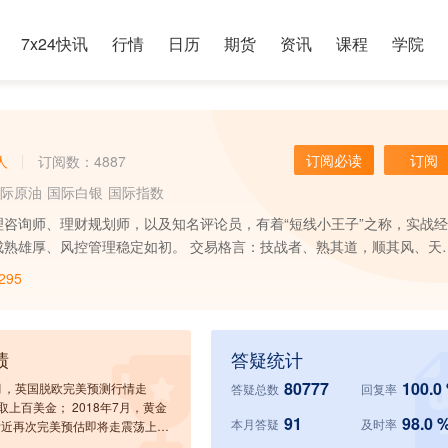
7x24快讯
行情
日历
期货
资讯
课程
学院
订阅必读
订阅
人
订阅数：4887
际原油
国际白银
国际指数
咨询师、理财规划师，以及知名评论员，有着“短线小王子”之称，实战
成熟雄厚、风控管理稳定如初。 交易格言：技战者、熟其道，顺其风、天
295
绩
答疑统计
80777
100.0
10月，英国脱欧完美预测行情走
答疑总数
回复率
取上百美金； 2018年7月，黄金
91
98.0 
本月答疑
及时率
0附近再次完美预估即将走震荡上行
019年年前，原油提前预估下破