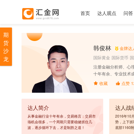
首页
达人观点
问答
期
货
韩俊林
金牌达
沙
国际黄金
国际货币
国
龙
注册金融分析师、心理
十年有余、专业技术
酬勤必赢也。
收藏
点赞
1
达人简介
达人战
从事金融行业十年有余，交易格言：交易市
2016年
场机会很多，一个周期只需要稳健抓住几
势，上下抓
波，逐步循环下去，才是制胜之道！
底部116
牛市； 2