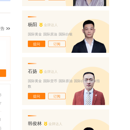
杨阳
金牌达人
报告
国际黄金
国际原油
国际白银
提问
订阅
石扬
金牌达人
国际黄金
国际货币
国际原油
国际白银
国际指
数
3
提问
订阅
7
1
韩俊林
金牌达人
6