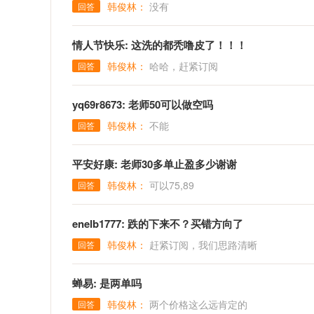
韩俊林：
没有
回答
情人节快乐: 这洗的都秃噜皮了！！！
韩俊林：
哈哈，赶紧订阅
回答
yq69r8673: 老师50可以做空吗
韩俊林：
不能
回答
平安好康: 老师30多单止盈多少谢谢
韩俊林：
可以75,89
回答
enelb1777: 跌的下来不？买错方向了
韩俊林：
赶紧订阅，我们思路清晰
回答
蝉易: 是两单吗
韩俊林：
两个价格这么远肯定的
回答