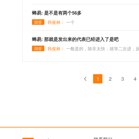
蝉易: 是不是有两个56多
韩俊林：
一个
回答
蝉易: 那就是发出来的代表已经进入了是吧
韩俊林：
一般是的，除非太快，就等二次进，
回答
1
2
3
4