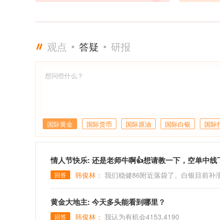
50，将见
同时主力洗
油将走向个
口； 20
观点
答疑
研报
后扬，以及
次熔断全部
黄金完美预
夜冲击180
金高位20
速释放空间
国际黄金
国际货币
国际原油
国际白银
国际
情人节快乐: 还是老师牛啊👍想请教一下，空单中线
韩俊林：
我们稳健86附近落袋了。白银目前补
回答
黄金大地主: 今天多头能看到哪里？
韩俊林：
我认为有机会4153,4190
回答