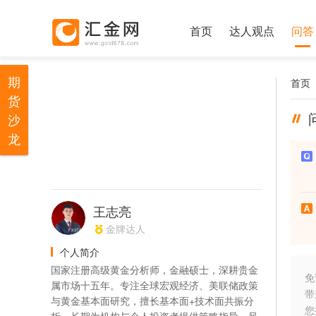
首页
达人观点
问答
期
首页
货
沙
龙
王志亮
金牌达人
个人简介
国家注册高级黄金分析师，金融硕士，深耕贵金
免
属市场十五年。专注全球宏观经济、美联储政策
带
与黄金基本面研究，擅长基本面+技术面共振分
您