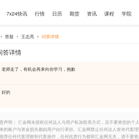
7x24快讯
行情
日历
期货
资讯
课程
学院
答疑
王志亮
问答详情
问答详情
老师走了，有机会再来向你学习，抱歉
好的
责声明： 汇金网未授权任何达人与用户私加联系方式，且不要将您的个
来的账户与资金损失都由用户自行承担。汇金网禁止任何达人发布代客理
推荐任何代客理财和代客操作，任何此类行为都和汇金网无关，请不要将