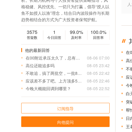
析。长期为机构与个人投资者提供策略指导，风
人
格稳健、风控优先、一切只为打赢，倡导“授人以
鱼不如授人以渔”理念，结合日内波段操作与长期
趋势相结合的方式为广大投资者保驾护航。
3575
1
99.0%
100.0%
答疑数
今日回答
及时率
回答率
他的最新回答
在
在00附近承压太久了，总有一天会爆发的，后期近几天什么看法？
08-06 07:00
高
高位还能追多吗
08-05 23:42
不
不敢追，搞了两批空，一批80/90/00小亏出，二批10/20/30等会回调看看出吧，小亏也得出，太猛了
08-05 22:42
应
应该差不多了吧。上方顶多50/60？
08-05 22:46
今
今晚大概能回调到哪里？
08-05 22:52
白
突
订阅指导
帮
日
向他提问
王