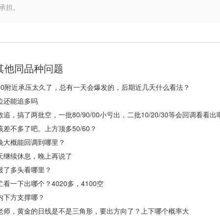
承担。
其他同品种问题
00附近承压太久了，总有一天会爆发的，后期近几天什么看法？
位还能追多吗
敢追，搞了两批空，一批80/90/00小亏出，二批10/20/30等会回调看
该差不多了吧。上方顶多50/60？
晚大概能回调到哪里？
天继续休息，晚上再说了
破了多头看哪里？
忙看一下出哪个？4020多，4100空
内下方支撑哪？
老师，黄金的日线是不是三角形，要出方向了？上下哪个概率大