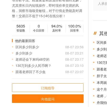
等分析手法。精通黄金和原油分析有独特见解，
人承
尤其擅长日内短线操作，即时现价单交易的风
格，洞察市场嗅觉敏锐，对于行情走势能及时调
整！交易日不低于15小时在线分析！
5635
0
94.0%
100.0%
答疑数
今日回答
及时率
回答率
其
他的最新回答
区间多
区间多少到多少
08-07 23:56
多少到
多少到多少
08-07 23:21
老师还
老师还会下来吗48空的
08-07 23:17
130
130万到多少人民币啊？
08-07 23:10
跟着老
跟着老师回了不少血
08-07 23:07
胆子太
本周就
订阅指导
这个月
老师，
向他提问
舟我怕