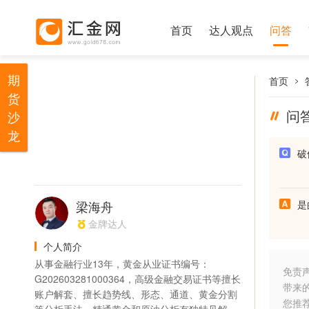
首页
达人观点
问答
期
首页
货
问
沙
龙
破
梁海舟
是
金牌达人
个人简介
从事金融行业13年，黄金从业证书编号：
免责
G202603281000364，高级金融交易证书等擅长
带来
账户解套、擅长趋势线、形态、通道、黄金分割
您推