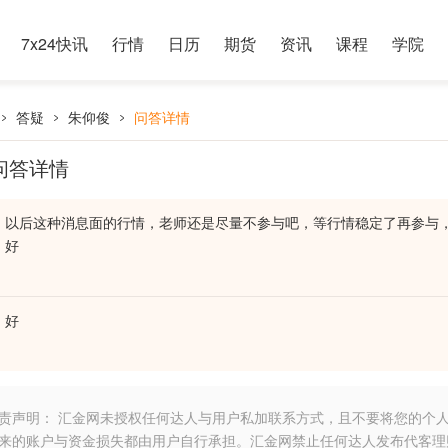
7x24快讯
行情
日历
期货
资讯
课程
学院
答疑
朱仰俊
问答详情
问答详情
以后这种消息面的行情，老师还是尽量不参与吧，等行情稳定了再参与
好
好
责声明： 汇金网未授权任何达人与用户私加联系方式，且不要将您的个
来的账户与资金损失都由用户自行承担。汇金网禁止任何达人发布代客理