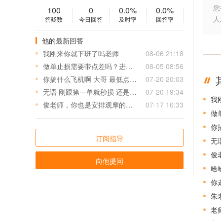
您
100
0
0.0%
0.0%
人
答疑数
今日回答
及时率
回答率
他的最新回答
我刚来你就下班了吗老师
08-06 21:18
做单止损需要带点差吗？进场误差多少可以进？
08-05 08:56
你搞什么飞机啊 大哥 最低点做空 最高点做多 害死我了 这损是小损？足足三十美金啊 大哥
07-20 20:03
无语 刚跟第一单就秒损 还是最低到最高损 才刚刚入场 😮‍💨
07-20 19:34
我
俊老师，你也是安排观摩的吗？有天大亏实盘盈亏如何
07-17 16:33
做
你
订阅指导
无
俊
向他提问
哈
你
朱
老