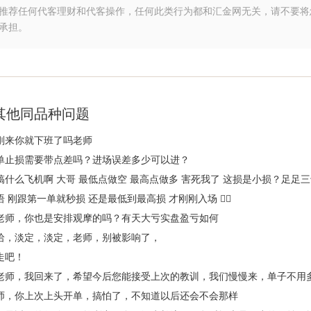
推荐任何代客理财和代客操作，任何此类行为都和汇金网无关，请不要将
承担。
其他同品种问题
刚来你就下班了吗老师
单止损需要带点差吗？进场误差多少可以进？
搞什么飞机啊 大哥 最低点做空 最高点做多 害死我了 这损是小损？足足三
语 刚跟第一单就秒损 还是最低到最高损 才刚刚入场 😮‍💨
老师，你也是安排观摩的吗？有天大亏实盘盈亏如何
哈，淡定，淡定，老师，别被影响了，
走吧！
老师，我回来了，希望今后您能接受上次的教训，我们慢慢来，单子不用
师，你上次上头开单，搞怕了，不知道以后还会不会那样