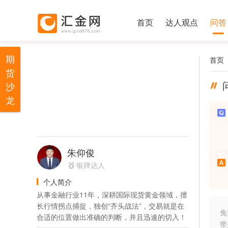
首页
达人观点
问答
期
首页
货
沙
龙
朱仰俊
银牌达人
个人简介
从事金融行业11年，深耕国际现货黄金领域，擅
长行情拐点捕捉，独创“齐头战法”，交易就是在
免
合适的位置做出准确的判断，并且迅速的切入！
带