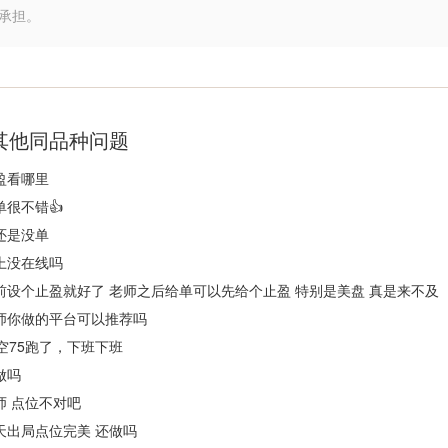
承担。
其他同品种问题
盈看哪里
单很不错👍
还是没单
上没在线吗
前设个止盈就好了 老师之后给单可以先给个止盈 特别是美盘 真是来不及
师你做的平台可以推荐吗
6空75跑了，下班下班
做吗
师 点位不对吧
天出局点位完美 还做吗