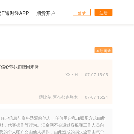
汇通财经APP
期货开户
登录
注册
国际黄金
有信心带我们赚回来呀
XX丶H
07-07 15:05
萨比尔·阿布都克热木
07-07 15:24
人账户信息与资料透漏给他人，任何用户私加联系方式由此
财，代客操作等行为。汇金网不会通过客服和工作人员向
您的个人账户交由他人操作，由此造成的损失全部由您个