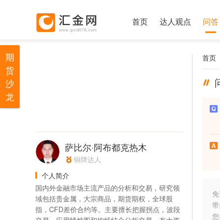
首页
达人观点
问答
期
首页
货
沙
龙
萨比尔·阿布都克热木
铜牌达人
个人简介
国内外金融市场主流产品的分析和交易，研究领
免
域包括贵金属，大宗商品，期货期权，全球股
带
指，CFD差价合约等。主要擅长把握拐点，波段
您