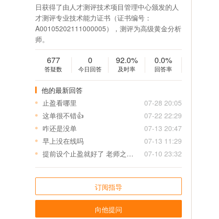
日获得了由人才测评技术项目管理中心颁发的人
才测评专业技术能力证书（证书编号：
A00105202111000005），测评为高级黄金分析
师。
677
0
92.0%
0.0%
答疑数
今日回答
及时率
回答率
他的最新回答
止盈看哪里
07-28 20:05
这单很不错👍
07-22 22:29
咋还是没单
07-13 20:47
早上没在线吗
07-13 11:29
提前设个止盈就好了 老师之后给单可以先给个止盈 特别是美盘 真是来不及
07-10 23:32
订阅指导
向他提问