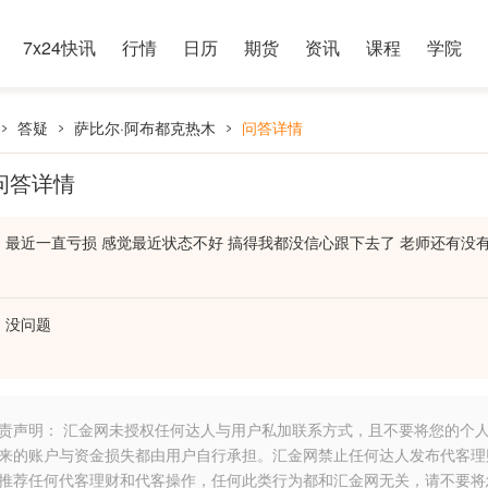
7x24快讯
行情
日历
期货
资讯
课程
学院
答疑
萨比尔·阿布都克热木
问答详情
问答详情
最近一直亏损 感觉最近状态不好 搞得我都没信心跟下去了 老师还有没
没问题
责声明： 汇金网未授权任何达人与用户私加联系方式，且不要将您的个
来的账户与资金损失都由用户自行承担。汇金网禁止任何达人发布代客理
推荐任何代客理财和代客操作，任何此类行为都和汇金网无关，请不要将