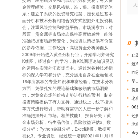
交易，应用蜡烛图和均线结合分析交易，有大资
人
金管理经验，交易风格稳，准，狠。投资研究体
系：建立了系统的投资研究框架，擅长通过基本
面分析和技术分析相结合的方式挖掘外汇投资机
会，注重风险控制和收益平衡。市场洞察力：对
股票，贵金属等市场动态保持高度敏感性，能够
准确把握市场趋势变化，为投资决策提供有价值
的参考依据。工作经历：高级黄金分析师自从
2009年开始进入黄金分析行业，开始学习并研究
止
K线图，经过多年的学习，将K线图理论知识灵活
这
的运用在实际外汇市场当中。通过对各种技术指
咋
标的深入学习和分析，充分运用自身在金融领域
早
16年所累积的专业知识和丰富经验，在技术分析
方面，凭借扎实的理论基础和敏锐的市场洞察
提
力，对黄金市场的价格走势进行精准预测，制定
老
投资策略提供了有力支持。通过线上，线下授课
0
等方式进行培训，帮助有需求的人进一步了解和
准确把握外汇市场。相关技能1、投资研究：黄
还
金市场分析，衍生品估值，风险收益评估2、数
老
据分析：Python金融分析，Excel建模，数据可
今
视化3、专业资质：经过统一培训2021年11月19