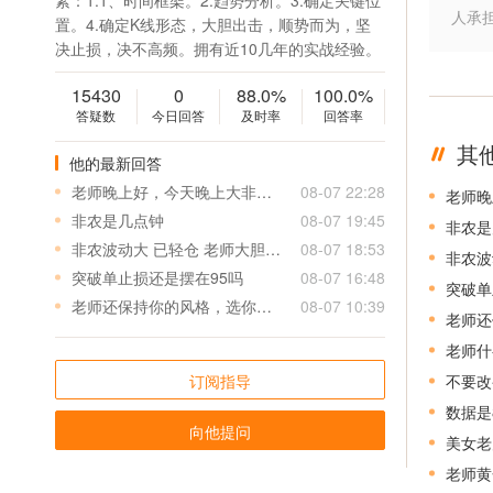
素：1.1、时间框架。2.趋势分析。3.确定关键位
人承
置。4.确定K线形态，大胆出击，顺势而为，坚
决止损，决不高频。拥有近10几年的实战经验。
15430
0
88.0%
100.0%
答疑数
今日回答
及时率
回答率
其
他的最新回答
老师晚上好，今天晚上大非农有什么福利单可以领取的呀
08-07 22:28
老师晚
非农是几点钟
08-07 19:45
非农是
非农波动大 已轻仓 老师大胆操作
08-07 18:53
非农波
突破单止损还是摆在95吗
08-07 16:48
突破单
老师还保持你的风格，选你就是因为小止损高盈利，别的老师动不动15-20个点止损，看着盈利5个点减仓，其实买入卖出各偷一个点，再加上点差，盈利只剩两个点不到，亏一单得盈利七八单，所以老师保持自己的风格啊，保持下去盈利可观
08-07 10:39
老师什
订阅指导
数据是
向他提问
美女老
老师黄