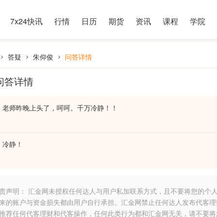
7x24快讯
行情
日历
期货
资讯
课程
学院
答疑
朱仰俊
问答详情
问答详情
老师昨晚上头了，呵呵。千万冷静！！
冷静！
责声明： 汇金网未授权任何达人与用户私加联系方式，且不要将您的个
来的账户与资金损失都由用户自行承担。汇金网禁止任何达人发布代客理
推荐任何代客理财和代客操作，任何此类行为都和汇金网无关，请不要将