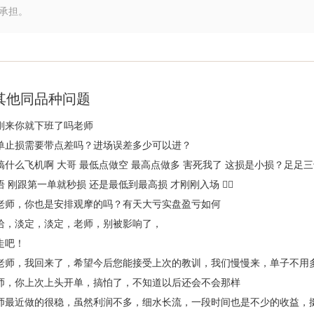
承担。
其他同品种问题
刚来你就下班了吗老师
单止损需要带点差吗？进场误差多少可以进？
搞什么飞机啊 大哥 最低点做空 最高点做多 害死我了 这损是小损？足足三
语 刚跟第一单就秒损 还是最低到最高损 才刚刚入场 😮‍💨
老师，你也是安排观摩的吗？有天大亏实盘盈亏如何
哈，淡定，淡定，老师，别被影响了，
走吧！
老师，我回来了，希望今后您能接受上次的教训，我们慢慢来，单子不用
师，你上次上头开单，搞怕了，不知道以后还会不会那样
师最近做的很稳，虽然利润不多，细水长流，一段时间也是不少的收益，