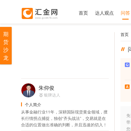
首页
达人观点
问答
期
首页
货
沙
龙
朱仰俊
银牌达人
个人简介
从事金融行业11年，深耕国际现货黄金领域，擅
免
长行情拐点捕捉，独创“齐头战法”，交易就是在
带
合适的位置做出准确的判断，并且迅速的切入！
您