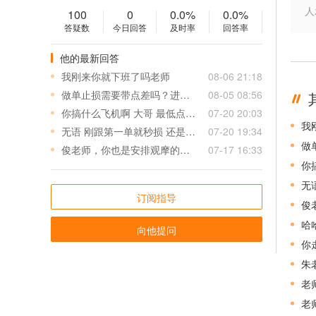
人
100
0
0.0%
0.0%
答疑数
今日回答
及时率
回答率
他的最新回答
我刚来你就下班了吗老师
08-06 21:18
做单止损需要带点差吗？进场误差多少可以进？
08-05 08:56
你搞什么飞机啊 大哥 最低点做空 最高点做多 害死我了 这损是小损？足足三十美金啊 大哥
07-20 20:03
我
无语 刚跟第一单就秒损 还是最低到最高损 才刚刚入场 😮‍💨
07-20 19:34
做
俊老师，你也是安排观摩的吗？有天大亏实盘盈亏如何
07-17 16:33
你
无
订阅指导
俊
哈
向他提问
你
朱
老
老