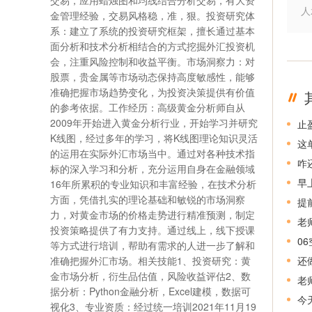
交易，应用蜡烛图和均线结合分析交易，有大资
人
金管理经验，交易风格稳，准，狠。投资研究体
系：建立了系统的投资研究框架，擅长通过基本
面分析和技术分析相结合的方式挖掘外汇投资机
会，注重风险控制和收益平衡。市场洞察力：对
股票，贵金属等市场动态保持高度敏感性，能够
准确把握市场趋势变化，为投资决策提供有价值
的参考依据。工作经历：高级黄金分析师自从
2009年开始进入黄金分析行业，开始学习并研究
止
K线图，经过多年的学习，将K线图理论知识灵活
这
的运用在实际外汇市场当中。通过对各种技术指
咋
标的深入学习和分析，充分运用自身在金融领域
早
16年所累积的专业知识和丰富经验，在技术分析
方面，凭借扎实的理论基础和敏锐的市场洞察
提
力，对黄金市场的价格走势进行精准预测，制定
老
投资策略提供了有力支持。通过线上，线下授课
0
等方式进行培训，帮助有需求的人进一步了解和
准确把握外汇市场。相关技能1、投资研究：黄
还
金市场分析，衍生品估值，风险收益评估2、数
老
据分析：Python金融分析，Excel建模，数据可
今
视化3、专业资质：经过统一培训2021年11月19