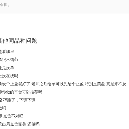
承担。
其他同品种问题
盈看哪里
单很不错👍
还是没单
上没在线吗
前设个止盈就好了 老师之后给单可以先给个止盈 特别是美盘 真是来不及
师你做的平台可以推荐吗
6空75跑了，下班下班
做吗
师 点位不对吧
天出局点位完美 还做吗