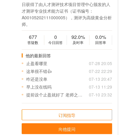
日获得了由人才测评技术项目管理中心颁发的人
才测评专业技术能力证书（证书编号：
A00105202111000005），测评为高级黄金分析
师。
677
0
92.0%
0.0%
答疑数
今日回答
及时率
回答率
他的最新回答
止盈看哪里
07-28 20:05
这单很不错👍
07-22 22:29
咋还是没单
07-13 20:47
早上没在线吗
07-13 11:29
提前设个止盈就好了 老师之后给单可以先给个止盈 特别是美盘 真是来不及
07-10 23:32
订阅指导
向他提问