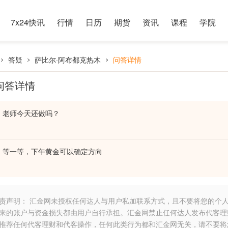
7x24快讯
行情
日历
期货
资讯
课程
学院
答疑
萨比尔·阿布都克热木
问答详情
问答详情
老师今天还做吗？
等一等，下午黄金可以确定方向
责声明： 汇金网未授权任何达人与用户私加联系方式，且不要将您的个
来的账户与资金损失都由用户自行承担。汇金网禁止任何达人发布代客理
推荐任何代客理财和代客操作，任何此类行为都和汇金网无关，请不要将