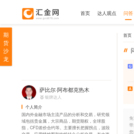
首页
达人观点
问答
期
首页
货
沙
龙
萨比尔·阿布都克热木
银牌达人
个人简介
国内外金融市场主流产品的分析和交易，研究领
免
域包括贵金属，大宗商品，期货期权，全球股
带
指，CFD差价合约等。主要擅长把握拐点，波段
您