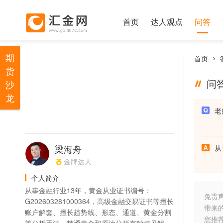
首页
达人观点
问答
期
首页
货
问
沙
龙
老
梁海舟
从
金牌达人
个人简介
从事金融行业13年，黄金从业证书编号：
免责
G202603281000364，高级金融交易证书等擅长
带来
账户解套、擅长趋势线、形态、通道、黄金分割
您推