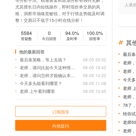
等分析手法。精通黄金和原油分析有独特见解，
人承
尤其擅长日内短线操作，即时现价单交易的风
格，洞察市场嗅觉敏锐，对于行情走势能及时调
整！交易日不低于15小时在线分析！
5584
0
94.0%
100.0%
答疑数
今日回答
及时率
回答率
其
他的最新回答
最后条
最后条策略，等上去搞？
08-05 20:52
老师，
老师，请问比如今天这种情况，0.1/0.2/0.5都损了后，新开单应该多少手呢
08-05 18:42
老师，
老师，请问怎样才能确认本轮跌势结束，真正的趋势反转呢？
08-05 14:22
今天多
今天多头能看到哪里？
08-05 11:08
老师 
老师 上午看到哪里
08-05 10:45
老师，
78了
订阅指导
转你试
老师5
向他提问
老师，