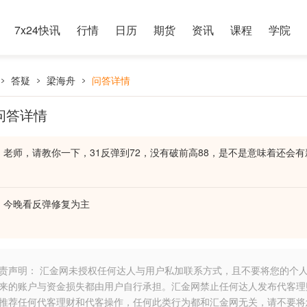
7x24快讯
行情
日历
期货
资讯
课程
学院
答疑
梁海舟
问答详情
问答详情
老师，请教你一下，31反弹到72，没有破前高88，是不是意味着还会
今晚看反弹修复为主
责声明： 汇金网未授权任何达人与用户私加联系方式，且不要将您的个
来的账户与资金损失都由用户自行承担。汇金网禁止任何达人发布代客理
推荐任何代客理财和代客操作，任何此类行为都和汇金网无关，请不要将