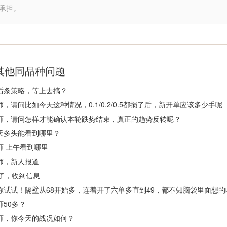
承担。
其他同品种问题
后条策略，等上去搞？
师，请问比如今天这种情况，0.1/0.2/0.5都损了后，新开单应该多少手呢
师，请问怎样才能确认本轮跌势结束，真正的趋势反转呢？
天多头能看到哪里？
师 上午看到哪里
师，新人报道
8了，收到信息
你试试！隔壁从68开始多，连着开了六单多直到49，都不知脑袋里面想的
师50多？
师，你今天的战况如何？