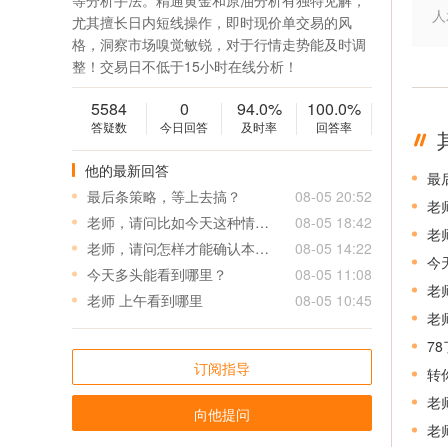
等分析手法。精通黄金和原油分析有独特见解，
人
尤其擅长日内短线操作，即时现价单交易的风
格，洞察市场嗅觉敏锐，对于行情走势能及时调
整！交易日不低于15小时在线分析！
5584
0
94.0%
100.0%
答疑数
今日回答
及时率
回答率
他的最新回答
最
最后条策略，等上去搞？
08-05 20:52
老
老师，请问比如今天这种情况，0.1/0.2/0.5都损了后，新开单应该多少手呢
08-05 18:42
老
老师，请问怎样才能确认本轮跌势结束，真正的趋势反转呢？
08-05 14:22
今
今天多头能看到哪里？
08-05 11:08
老
老师 上午看到哪里
08-05 10:45
老
7
订阅指导
转
老
向他提问
老