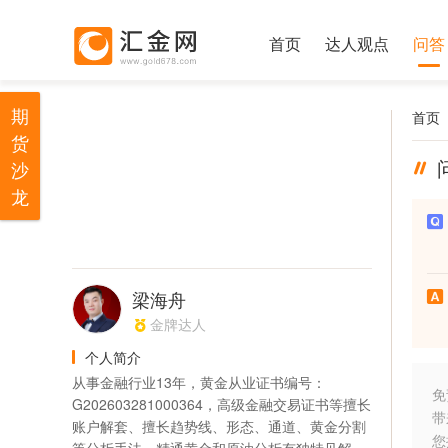
首页
达人观点
问答
期
首页
货
沙
龙
梁海舟
金牌达人
个人简介
从事金融行业13年，黄金从业证书编号：
免
G202603281000364，高级金融交易证书等擅长
带
账户解套、擅长趋势线、形态、通道、黄金分割
您