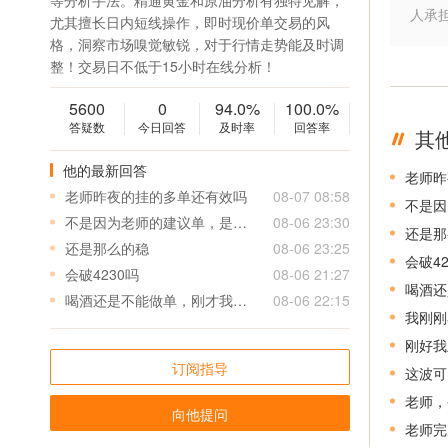
等分析手法。精通黄金和原油分析有独特见解，
人承
尤其擅长日内短线操作，即时现价单交易的风
格，洞察市场嗅觉敏锐，对于行情走势能及时调
整！交易日不低于15小时在线分析！
5600
0
94.0%
100.0%
答疑数
今日回答
及时率
回答率
其
他的最新回答
老师昨
老师昨夜的挂的多单还有效吗
08-07 08:58
不是因
不是因为老师的建议单，是我自己喝多了胡做的，喝酒误事
08-06 23:30
还是那
还是那么的稳
08-06 23:25
会破42
会破4230吗
08-06 21:27
喝酒还
喝酒还是不能做单，刚才我都是5手的做，1万美金还剩3000，还好我的保证金每手500，再一个点就爆仓了，现在回来了
08-06 22:15
我刚刚
刚好我
订阅指导
这波可
老师，
向他提问
老师完