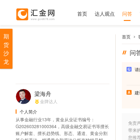
首页
达人观点
问答
期
首页
货
问
沙
龙
请
梁海舟
建
金牌达人
个人简介
从事金融行业13年，黄金从业证书编号：
免责
G202603281000364，高级金融交易证书等擅长
带来
账户解套、擅长趋势线、形态、通道、黄金分割
您推