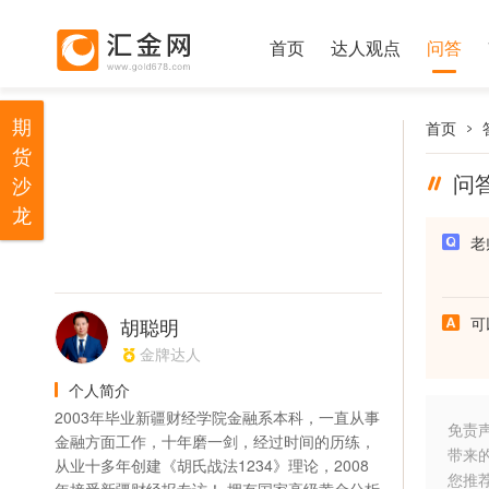
首页
达人观点
问答
期
首页
货
问
沙
龙
老
胡聪明
可
金牌达人
个人简介
2003年毕业新疆财经学院金融系本科，一直从事
免责
金融方面工作，十年磨一剑，经过时间的历练，
带来
从业十多年创建《胡氏战法1234》理论，2008
您推