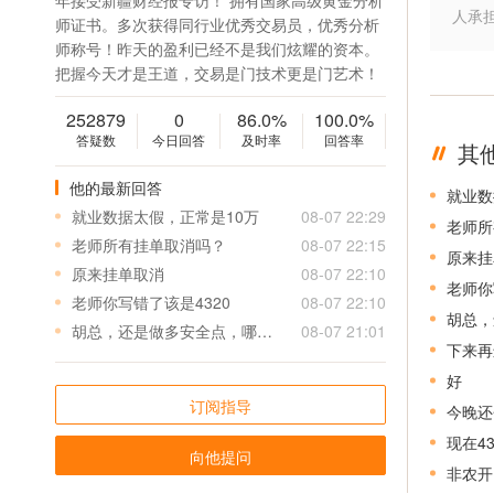
年接受新疆财经报专访！ 拥有国家高级黄金分析
人承
师证书。多次获得同行业优秀交易员，优秀分析
师称号！昨天的盈利已经不是我们炫耀的资本。
把握今天才是王道，交易是门技术更是门艺术！
252879
0
86.0%
100.0%
答疑数
今日回答
及时率
回答率
其
他的最新回答
就业数
就业数据太假，正常是10万
08-07 22:29
老师所
老师所有挂单取消吗？
08-07 22:15
原来挂
原来挂单取消
08-07 22:10
老师你
老师你写错了该是4320
08-07 22:10
胡总，
胡总，还是做多安全点，哪里还能接多？谢谢。
08-07 21:01
下来再
好
订阅指导
今晚还
现在4
向他提问
非农开