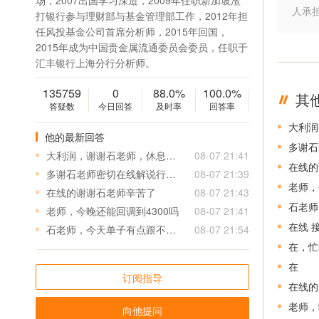
场，2007出国学习深造，2009年任职新加坡渣
人承
打银行参与理财部与基金管理部工作，2012年担
任风投基金公司首席分析师，2015年回国，
2015年成为中国贵金属流通委员会委员，任职于
汇丰银行上海分行分析师。
135759
0
88.0%
100.0%
其
答疑数
今日回答
及时率
回答率
大利润
他的最新回答
多谢石
大利润，谢谢石老师，休息去，星期一再见！
08-07 21:41
在线的
多谢石老师密切在线解说行情，我没有高位多，全是4050左右的多，短线都按你的开丶平仓了
08-07 21:39
老师，
在线的谢谢石老师辛苦了
08-07 21:43
石老师
老师，今晚还能回调到4300吗
08-07 21:41
在线 
石老师，今天单子有点跟不上，策略发出来后，行情太快，总是有2-3个点的点差
08-07 21:54
在，忙
在
订阅指导
在线的
老师，
向他提问