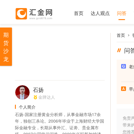
首页
达人观点
问答
期
首页
货
问
沙
龙
老
石扬
早
金牌达人
个人简介
石扬-国家注册黄金分析师，从事金融市场17余
免责
年，独创三杀论。2006年毕业于上海财经大学国
带来
际金融专业，长期从事外汇、证劵、贵金属市
您推