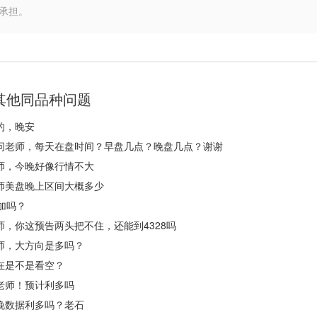
承担。
其他同品种问题
的，晚安
问老师，每天在盘时间？早盘几点？晚盘几点？谢谢
师，今晚好像行情不大
师美盘晚上区间大概多少
8加吗？
师，你这预告两头把不住，还能到4328吗
师，大方向是多吗？
在是不是看空？
老师！预计利多吗
晚数据利多吗？老石