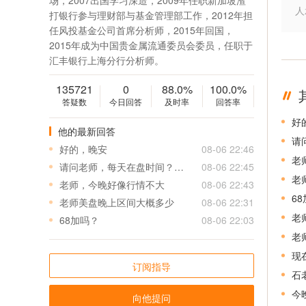
场，2007出国学习深造，2009年任职新加坡渣
人
打银行参与理财部与基金管理部工作，2012年担
任风投基金公司首席分析师，2015年回国，
2015年成为中国贵金属流通委员会委员，任职于
汇丰银行上海分行分析师。
135721
0
88.0%
100.0%
答疑数
今日回答
及时率
回答率
好
他的最新回答
请
好的，晚安
08-06 22:46
老
请问老师，每天在盘时间？早盘几点？晚盘几点？谢谢
08-06 22:45
老
老师，今晚好像行情不大
08-06 22:43
6
老师美盘晚上区间大概多少
08-06 22:31
老
68加吗？
08-06 22:03
老
现
订阅指导
石
今
向他提问