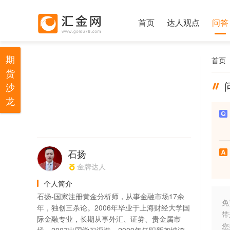
首页
达人观点
问答
期
首页
货
沙
龙
石扬
金牌达人
个人简介
石扬-国家注册黄金分析师，从事金融市场17余
免
年，独创三杀论。2006年毕业于上海财经大学国
带
际金融专业，长期从事外汇、证劵、贵金属市
您