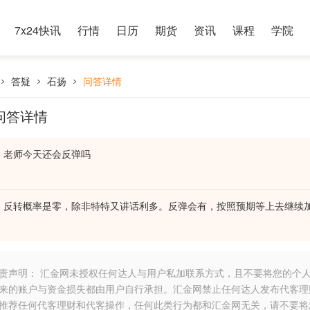
7x24快讯
行情
日历
期货
资讯
课程
学院
答疑
石扬
问答详情
问答详情
老师今天还会反弹吗
反转概率是零，除非特特又讲话利多。反弹会有，按照预期等上去继续
责声明： 汇金网未授权任何达人与用户私加联系方式，且不要将您的个
来的账户与资金损失都由用户自行承担。汇金网禁止任何达人发布代客理
推荐任何代客理财和代客操作，任何此类行为都和汇金网无关，请不要将