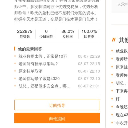
年接受新疆财经报专访！ 拥有国家高级黄金分析
人承
师证书。多次获得同行业优秀交易员，优秀分析
师称号！昨天的盈利已经不是我们炫耀的资本。
把握今天才是王道，交易是门技术更是门艺术！
252879
0
86.0%
100.0%
答疑数
今日回答
及时率
回答率
其
他的最新回答
就业数
就业数据太假，正常是10万
08-07 22:29
老师所
老师所有挂单取消吗？
08-07 22:15
原来挂
原来挂单取消
08-07 22:10
老师你
老师你写错了该是4320
08-07 22:10
胡总，
胡总，还是做多安全点，哪里还能接多？谢谢。
08-07 21:01
下来再
好
订阅指导
今晚还
现在4
向他提问
非农开