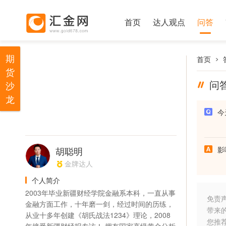
首页
达人观点
问答
期
首页
货
问
沙
龙
今
胡聪明
影
金牌达人
个人简介
2003年毕业新疆财经学院金融系本科，一直从事
免责
金融方面工作，十年磨一剑，经过时间的历练，
带来
从业十多年创建《胡氏战法1234》理论，2008
您推