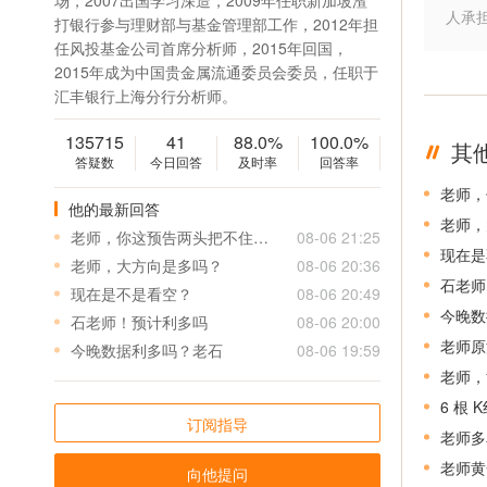
场，2007出国学习深造，2009年任职新加坡渣
人承
打银行参与理财部与基金管理部工作，2012年担
任风投基金公司首席分析师，2015年回国，
2015年成为中国贵金属流通委员会委员，任职于
汇丰银行上海分行分析师。
135715
41
88.0%
100.0%
其
答疑数
今日回答
及时率
回答率
老师，
他的最新回答
老师，
老师，你这预告两头把不住，还能到4328吗
08-06 21:25
现在是
老师，大方向是多吗？
08-06 20:36
石老师
现在是不是看空？
08-06 20:49
今晚数
石老师！预计利多吗
08-06 20:00
老师原
今晚数据利多吗？老石
08-06 19:59
老师，
6 根
订阅指导
老师多
老师黄
向他提问