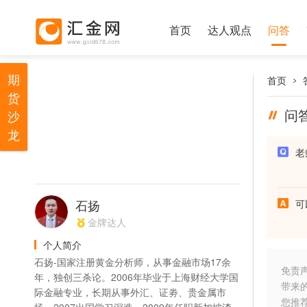
首页
达人观点
问答
期
首页
货
问
沙
龙
老
石扬
可
金牌达人
个人简介
石扬-国家注册黄金分析师，从事金融市场17余
免责
年，独创三杀论。2006年毕业于上海财经大学国
带来
际金融专业，长期从事外汇、证劵、贵金属市
您推