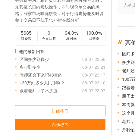
等分析手法。精通黄金和原油分析有独特见解，
人承
尤其擅长日内短线操作，即时现价单交易的风
格，洞察市场嗅觉敏锐，对于行情走势能及时调
整！交易日不低于15小时在线分析！
5635
0
94.0%
100.0%
答疑数
今日回答
及时率
回答率
其
他的最新回答
区间多
区间多少到多少
08-07 23:56
多少到
多少到多少
08-07 23:21
老师还
老师还会下来吗48空的
08-07 23:17
130
130万到多少人民币啊？
08-07 23:10
跟着老
跟着老师回了不少血
08-07 23:07
胆子太
本周就
订阅指导
这个月
老师，
向他提问
舟我怕