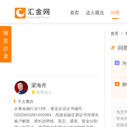
首页
达人观点
问答
期
首页
货
问
沙
龙
为
梁海舟
那
金牌达人
个人简介
从事金融行业13年，黄金从业证书编号：
免责
G202603281000364，高级金融交易证书等擅长
带来
账户解套、擅长趋势线、形态、通道、黄金分割
您推