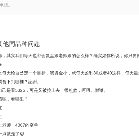
承担。
其他同品种问题
在
是每天给自己定一个目标，我资金小，就每天盈利30或者40这样，每天最
問會下到哪裡？謝謝。
自己是看5325，可是又被拉上去，很煎熬，呵呵。謝謝。
着呢，看哪里？
在
走
走老师，4367的空单
十点就走了😂