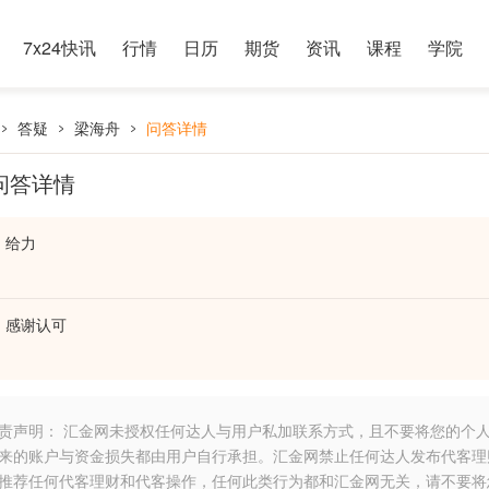
7x24快讯
行情
日历
期货
资讯
课程
学院
答疑
梁海舟
问答详情
问答详情
给力
感谢认可
责声明： 汇金网未授权任何达人与用户私加联系方式，且不要将您的个
来的账户与资金损失都由用户自行承担。汇金网禁止任何达人发布代客理
推荐任何代客理财和代客操作，任何此类行为都和汇金网无关，请不要将