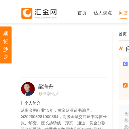
首页
达人观点
问答
期
首页
货
沙
龙
梁海舟
金牌达人
个人简介
从事金融行业13年，黄金从业证书编号：
免
G202603281000364，高级金融交易证书等擅长
带
账户解套、擅长趋势线、形态、通道、黄金分割
您