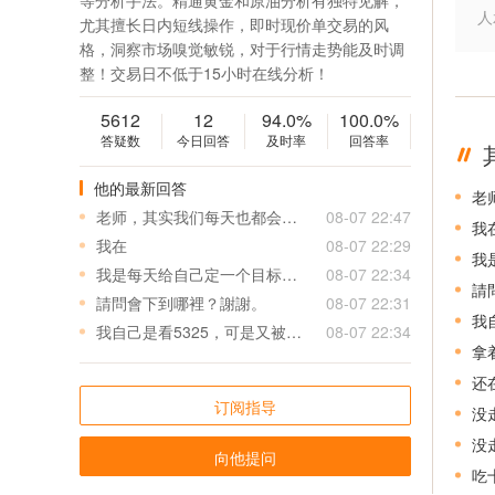
等分析手法。精通黄金和原油分析有独特见解，
人
尤其擅长日内短线操作，即时现价单交易的风
格，洞察市场嗅觉敏锐，对于行情走势能及时调
整！交易日不低于15小时在线分析！
5612
12
94.0%
100.0%
答疑数
今日回答
及时率
回答率
他的最新回答
老师，其实我们每天也都会复盘跟老师跟的怎么样？确实如你所说，你只要做到1️⃣别上头，稳健操作，帮我们控制风险，止损少，2️⃣点位考虑到我们收信息的滞后性。我们对老师你的为人和技术都是非常信任的。
08-07 22:47
我
我在
08-07 22:29
我
我是每天给自己定一个目标，我资金小，就每天盈利30或者40这样，每天最多损多少，刚才67在52走了，今天还是不错。
08-07 22:34
請
請問會下到哪裡？謝謝。
08-07 22:31
我
我自己是看5325，可是又被拉上去，很煎熬，呵呵。謝謝。
08-07 22:34
拿
还
订阅指导
没
没
向他提问
吃