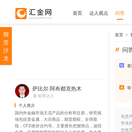
首页
达人观点
问答
期
首页
货
问
沙
龙
老
萨比尔·阿布都克热木
等
银牌达人
个人简介
国内外金融市场主流产品的分析和交易，研究领
免责
域包括贵金属，大宗商品，期货期权，全球股
带来
指，CFD差价合约等。主要擅长把握拐点，波段
您推