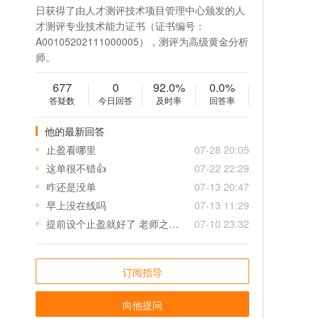
日获得了由人才测评技术项目管理中心颁发的人
才测评专业技术能力证书（证书编号：
A00105202111000005），测评为高级黄金分析
师。
677
0
92.0%
0.0%
答疑数
今日回答
及时率
回答率
他的最新回答
止盈看哪里
07-28 20:05
这单很不错👍
07-22 22:29
咋还是没单
07-13 20:47
早上没在线吗
07-13 11:29
提前设个止盈就好了 老师之后给单可以先给个止盈 特别是美盘 真是来不及
07-10 23:32
订阅指导
向他提问