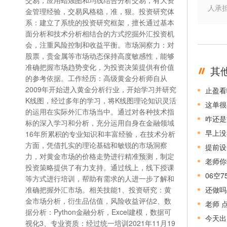
交易，应用蜡烛图和均线结合分析交易，有大资
人承
金管理经验，交易风格稳，准，狠。投资研究体
系：建立了系统的投资研究框架，擅长通过基本
面分析和技术分析相结合的方式挖掘外汇投资机
会，注重风险控制和收益平衡。市场洞察力：对
股票，贵金属等市场动态保持高度敏感性，能够
准确把握市场趋势变化，为投资决策提供有价值
其
的参考依据。工作经历：高级黄金分析师自从
2009年开始进入黄金分析行业，开始学习并研究
止盈看
K线图，经过多年的学习，将K线图理论知识灵活
这单很
的运用在实际外汇市场当中。通过对各种技术指
咋还是
标的深入学习和分析，充分运用自身在金融领域
早上没
16年所累积的专业知识和丰富经验，在技术分析
方面，凭借扎实的理论基础和敏锐的市场洞察
提前设
力，对黄金市场的价格走势进行精准预测，制定
老师你
投资策略提供了有力支持。通过线上，线下授课
06空
等方式进行培训，帮助有需求的人进一步了解和
准确把握外汇市场。相关技能1、投资研究：黄
还做吗
金市场分析，衍生品估值，风险收益评估2、数
老师 
据分析：Python金融分析，Excel建模，数据可
今天出
视化3、专业资质：经过统一培训2021年11月19