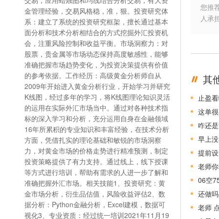
交易，应用蜡烛图和均线结合分析交易，有大资
您推
金管理经验，交易风格稳，准，狠。投资研究体
人承
系：建立了系统的投资研究框架，擅长通过基本
面分析和技术分析相结合的方式挖掘外汇投资机
会，注重风险控制和收益平衡。市场洞察力：对
股票，贵金属等市场动态保持高度敏感性，能够
准确把握市场趋势变化，为投资决策提供有价值
的参考依据。工作经历：高级黄金分析师自从
其
2009年开始进入黄金分析行业，开始学习并研究
K线图，经过多年的学习，将K线图理论知识灵活
止盈看
的运用在实际外汇市场当中。通过对各种技术指
这单很
标的深入学习和分析，充分运用自身在金融领域
咋还是
16年所累积的专业知识和丰富经验，在技术分析
早上没
方面，凭借扎实的理论基础和敏锐的市场洞察
力，对黄金市场的价格走势进行精准预测，制定
提前设
投资策略提供了有力支持。通过线上，线下授课
老师你
等方式进行培训，帮助有需求的人进一步了解和
06空
准确把握外汇市场。相关技能1、投资研究：黄
金市场分析，衍生品估值，风险收益评估2、数
还做吗
据分析：Python金融分析，Excel建模，数据可
老师 
视化3、专业资质：经过统一培训2021年11月19