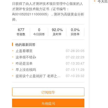
今天出
日获得了由人才测评技术项目管理中心颁发的人
才测评专业技术能力证书（证书编号：
A00105202111000005），测评为高级黄金分析
师。
677
0
92.0%
0.0%
答疑数
今日回答
及时率
回答率
他的最新回答
止盈看哪里
07-28 20:05
这单很不错👍
07-22 22:29
咋还是没单
07-13 20:47
早上没在线吗
07-13 11:29
提前设个止盈就好了 老师之后给单可以先给个止盈 特别是美盘 真是来不及
07-10 23:32
订阅指导
向他提问