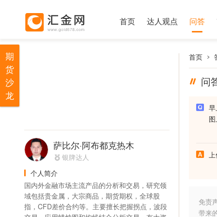
首页
达人观点
问答
期
首页
货
问
沙
龙
早
图
萨比尔·阿布都克热木
上
银牌达人
个人简介
国内外金融市场主流产品的分析和交易，研究领
域包括贵金属，大宗商品，期货期权，全球股
免责
指，CFD差价合约等。主要擅长把握拐点，波段
带来