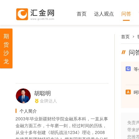
首页
达人观点
问答
期
首页
货
问
沙
龙
等
胡聪明
呵
金牌达人
个人简介
2003年毕业新疆财经学院金融系本科，一直从事
免责
金融方面工作，十年磨一剑，经过时间的历练，
带来
从业十多年创建《胡氏战法1234》理论，2008
您推