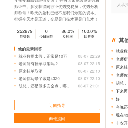
年接受新疆财经报专访！ 拥有国家高级黄金分析
人承
师证书。多次获得同行业优秀交易员，优秀分析
师称号！昨天的盈利已经不是我们炫耀的资本。
把握今天才是王道，交易是门技术更是门艺术！
252879
0
86.0%
100.0%
答疑数
今日回答
及时率
回答率
其
他的最新回答
就业数
就业数据太假，正常是10万
08-07 22:29
老师所
老师所有挂单取消吗？
08-07 22:15
原来挂
原来挂单取消
08-07 22:10
老师你
老师你写错了该是4320
08-07 22:10
胡总，
胡总，还是做多安全点，哪里还能接多？谢谢。
08-07 21:01
下来再
好
订阅指导
今晚还
现在4
向他提问
非农开