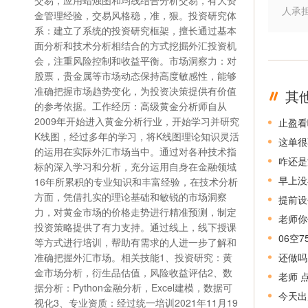
交易，应用蜡烛图和均线结合分析交易，有大资
人承
金管理经验，交易风格稳，准，狠。投资研究体
系：建立了系统的投资研究框架，擅长通过基本
面分析和技术分析相结合的方式挖掘外汇投资机
会，注重风险控制和收益平衡。市场洞察力：对
股票，贵金属等市场动态保持高度敏感性，能够
准确把握市场趋势变化，为投资决策提供有价值
其
的参考依据。工作经历：高级黄金分析师自从
2009年开始进入黄金分析行业，开始学习并研究
止盈看
K线图，经过多年的学习，将K线图理论知识灵活
这单很
的运用在实际外汇市场当中。通过对各种技术指
咋还是
标的深入学习和分析，充分运用自身在金融领域
早上没
16年所累积的专业知识和丰富经验，在技术分析
方面，凭借扎实的理论基础和敏锐的市场洞察
提前设
力，对黄金市场的价格走势进行精准预测，制定
老师你
投资策略提供了有力支持。通过线上，线下授课
06空
等方式进行培训，帮助有需求的人进一步了解和
准确把握外汇市场。相关技能1、投资研究：黄
还做吗
金市场分析，衍生品估值，风险收益评估2、数
老师 
据分析：Python金融分析，Excel建模，数据可
今天出
视化3、专业资质：经过统一培训2021年11月19