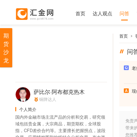
首页
达人观点
问答
期
首页
货
问
沙
龙
老
萨比尔·阿布都克热木
现
铜牌达人
个人简介
国内外金融市场主流产品的分析和交易，研究领
免责
域包括贵金属，大宗商品，期货期权，全球股
带来
指，CFD差价合约等。主要擅长把握拐点，波段
您推